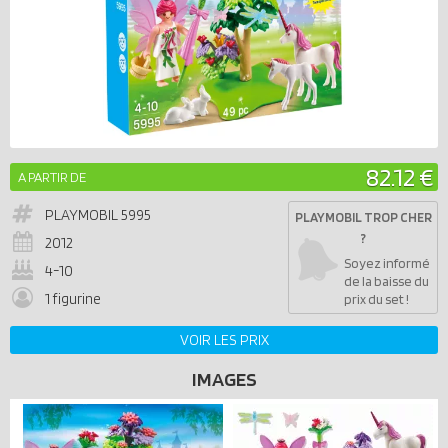
82.12 €
A PARTIR DE
PLAYMOBIL
5995
PLAYMOBIL TROP CHER
?
2012
Soyez informé
4-10
de la baisse du
1 figurine
prix du set !
VOIR LES PRIX
IMAGES