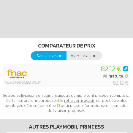
COMPARATEUR DE PRIX
Sans livraison
Avec livraison
82.12 €
gratuite
82.12 €
Vu le
07/08/2026 à 07h37
Seules les
livraisons en point relais ou à domicile
sont prises en compte ici.
Certains marchands proposent le
retrait en magasin
qui peut être plus
avantageux. Consultez l'icône
pour plus d'informations sur les modes
de livraison proposés.
AUTRES PLAYMOBIL PRINCESS