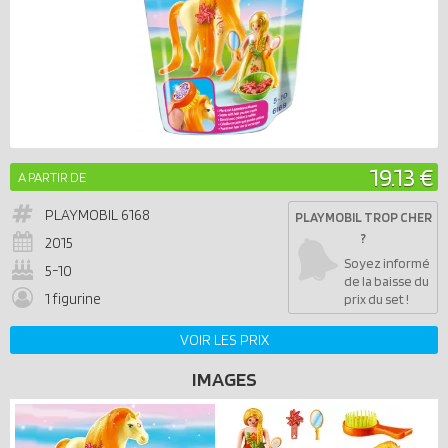
19.13 €
A PARTIR DE
PLAYMOBIL
6168
PLAYMOBIL TROP CHER
?
2015
Soyez informé
5-10
de la baisse du
1 figurine
prix du set !
VOIR LES PRIX
IMAGES