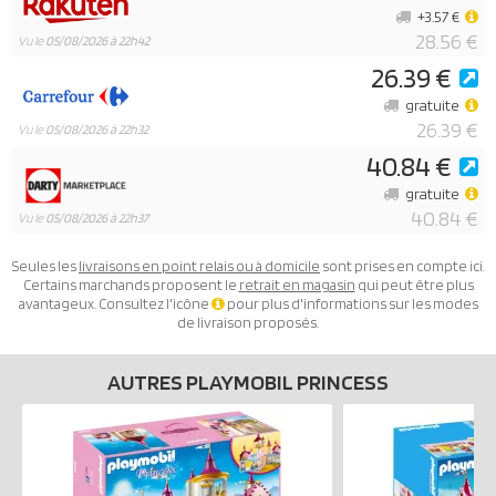
+3.57 €
28.56 €
Vu le
05/08/2026 à 22h42
26.39 €
gratuite
26.39 €
Vu le
05/08/2026 à 22h32
40.84 €
gratuite
40.84 €
Vu le
05/08/2026 à 22h37
Seules les
livraisons en point relais ou à domicile
sont prises en compte ici.
Certains marchands proposent le
retrait en magasin
qui peut être plus
avantageux. Consultez l'icône
pour plus d'informations sur les modes
de livraison proposés.
AUTRES PLAYMOBIL PRINCESS