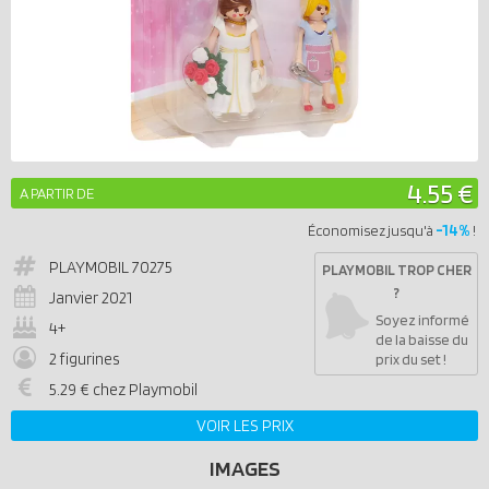
4.55 €
A PARTIR DE
-14%
Économisez jusqu'à
!
PLAYMOBIL
70275
PLAYMOBIL TROP CHER
?
Janvier 2021
Soyez informé
4+
de la baisse du
2 figurines
prix du set !
5.29 € chez Playmobil
VOIR LES PRIX
IMAGES