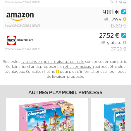
14.49 €
Vu le
09/08/2026 à 10h37
9.81 €
+3.99 €
13.80 €
Vu le
09/08/2026 à 10h39
27.52 €
gratuite
27.52 €
Vu le
09/08/2026 à 10h37
Seules les
livraisons en point relais ou à domicile
sont prises en compte ici.
Certains marchands proposent le
retrait en magasin
qui peut être plus
avantageux. Consultez l'icône
pour plus d'informations sur les modes
de livraison proposés.
AUTRES PLAYMOBIL PRINCESS