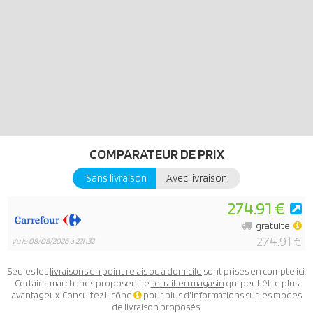
Doo, Vera, la sorcière, un chaudron de sorcière, une carte fantôme
à collectionner et de nombreux autres accessoires magiques.
COMPARATEUR DE PRIX
Sans livraison
Avec livraison
274.91 €
gratuite
274.91 €
Vu le
08/08/2026 à 22h32
Seules les
livraisons en point relais ou à domicile
sont prises en compte ici.
Certains marchands proposent le
retrait en magasin
qui peut être plus
avantageux. Consultez l'icône
pour plus d'informations sur les modes
de livraison proposés.