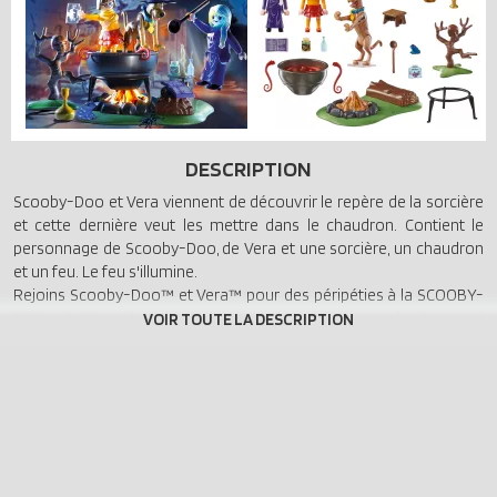
DESCRIPTION
Scooby-Doo et Vera viennent de découvrir le repère de la sorcière
et cette dernière veut les mettre dans le chaudron. Contient le
personnage de Scooby-Doo, de Vera et une sorcière, un chaudron
et un feu. Le feu s'illumine.
Rejoins Scooby-Doo™ et Vera™ pour des péripéties à la SCOOBY-
DOO ! Histoires dans le chaudron de la sorcière. Scooby-Doo™ et
Vera™ essaient de déjouer le sort magique de la sorcière ! Scooby-
Doo espère que son chapeau de sorcier va leur permettre, à lui et à
Vera, d'éviter de finir dans le chaudron de la sorcière ! Découvre la
véritable identité de la sorcière en tournant son visage.
Collectionne la carte fantôme et éclaire-la avec le cercueil de la
Maison hantée ou avec le lecteur de la Mystery Machine (70361 et
70286, disponibles séparément). Le PlaySet comprend Scooby-