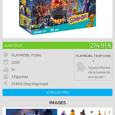
274.91 €
A PARTIR DE
PLAYMOBIL
70366
PLAYMOBIL TROP CHER
?
2020
Soyez informé
5+
de la baisse du
3 figurines
prix du set !
21.99 € chez Playmobil
VOIR LES PRIX
IMAGES