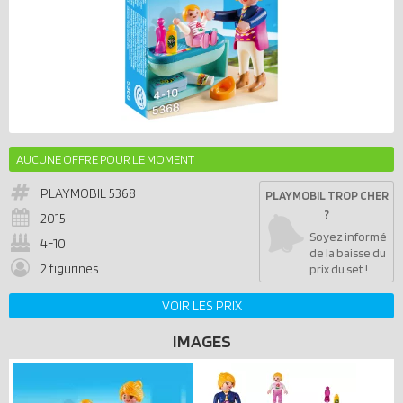
AUCUNE OFFRE POUR LE MOMENT
PLAYMOBIL
5368
PLAYMOBIL TROP CHER
?
2015
Soyez informé
4-10
de la baisse du
2 figurines
prix du set !
VOIR LES PRIX
IMAGES