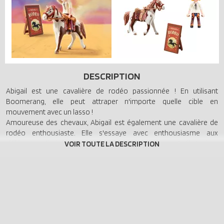
DESCRIPTION
Abigail est une cavalière de rodéo passionnée ! En utilisant
Boomerang, elle peut attraper n'importe quelle cible en
mouvement avec un lasso !
Amoureuse des chevaux, Abigail est également une cavalière de
rodéo enthousiaste. Elle s'essaye avec enthousiasme aux
différentes disciplines avec son cheval Boomerang. Qu'il s'agisse
de la course de barils ou du slalom, Abigail et Boomerang font
bonne figure partout où ils vont. Allons-y Abigail ! Le set comprend
le personnage de DreamWorks Spirit Abigail avec son cheval
Boomerang, une selle, une bride et une planche de rodéo. Le
personnage peut monter à cheval.