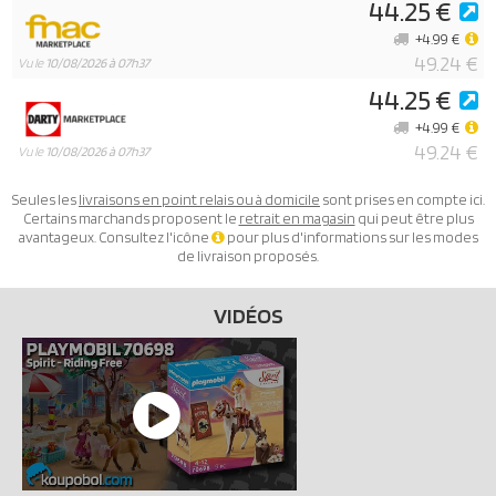
44.25 €
+4.99 €
49.24 €
Vu le
10/08/2026 à 07h37
44.25 €
+4.99 €
49.24 €
Vu le
10/08/2026 à 07h37
Seules les
livraisons en point relais ou à domicile
sont prises en compte ici.
Certains marchands proposent le
retrait en magasin
qui peut être plus
avantageux. Consultez l'icône
pour plus d'informations sur les modes
de livraison proposés.
VIDÉOS