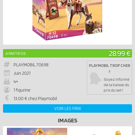
28.99 €
A PARTIR DE
PLAYMOBIL
70698
PLAYMOBIL TROP CHER
?
Juin 2021
Soyez informé
4+
de la baisse du
1 figurine
prix du set !
13.00 € chez Playmobil
VOIR LES PRIX
IMAGES