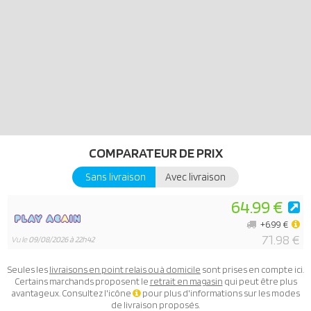
COMPARATEUR DE PRIX
Sans livraison
Avec livraison
64.99 €
+6.99 €
71.98 €
Vu le
09/08/2026 à 22h42
Seules les
livraisons en point relais ou à domicile
sont prises en compte ici.
Certains marchands proposent le
retrait en magasin
qui peut être plus
avantageux. Consultez l'icône
pour plus d'informations sur les modes
de livraison proposés.