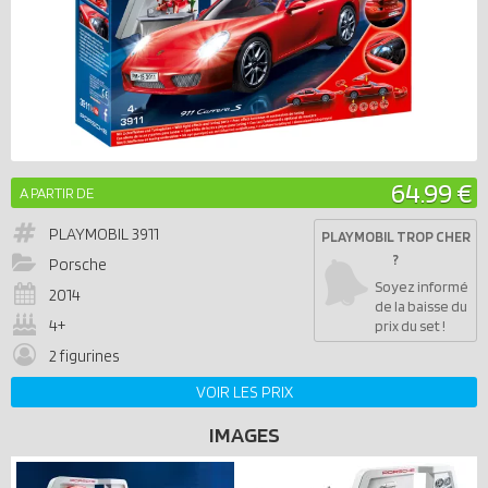
64.99 €
A PARTIR DE
PLAYMOBIL
3911
PLAYMOBIL TROP CHER
?
Porsche
Soyez informé
2014
de la baisse du
4+
prix du set !
2 figurines
VOIR LES PRIX
IMAGES