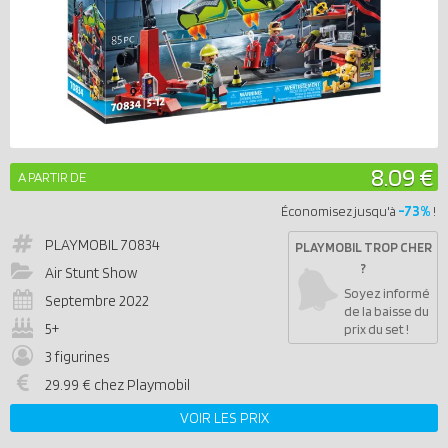
8.09 €
A PARTIR DE
-73%
Économisez jusqu'à
!
PLAYMOBIL
70834
PLAYMOBIL TROP CHER
?
Air Stunt Show
Soyez informé
Septembre 2022
de la baisse du
5+
prix du set !
3 figurines
29.99 € chez Playmobil
VOIR LES PRIX