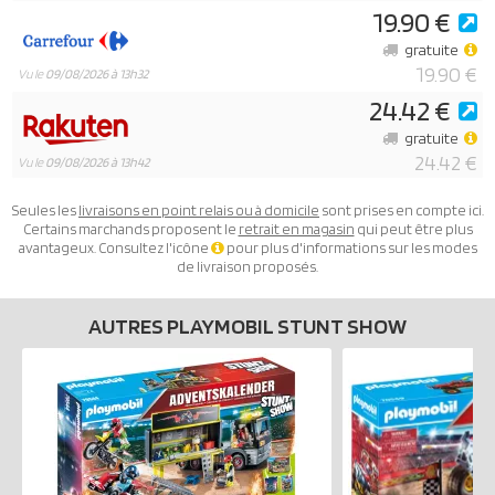
19.90 €
gratuite
19.90 €
Vu le
09/08/2026 à 13h32
24.42 €
gratuite
24.42 €
Vu le
09/08/2026 à 13h42
Seules les
livraisons en point relais ou à domicile
sont prises en compte ici.
Certains marchands proposent le
retrait en magasin
qui peut être plus
avantageux. Consultez l'icône
pour plus d'informations sur les modes
de livraison proposés.
AUTRES PLAYMOBIL STUNT SHOW