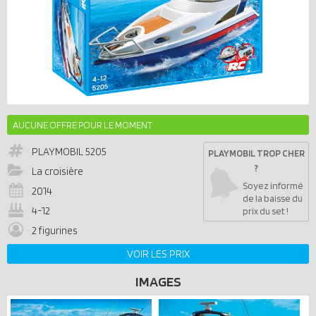
AUCUNE OFFRE POUR LE MOMENT
PLAYMOBIL
5205
PLAYMOBIL TROP CHER
?
La croisière
Soyez informé
2014
de la baisse du
4-12
prix du set !
2 figurines
VOIR LES PRIX
IMAGES