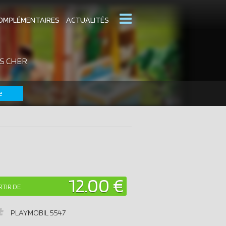
OMPLÉMENTAIRES
ACTUALITÉS
S CHER
MOBIL
CATALOGUES PLAYMOBIL
e
DERNIERS PLAYMOBIL AJOUTÉS
12.00 €
RTIR DE
PLAYMOBIL
5547