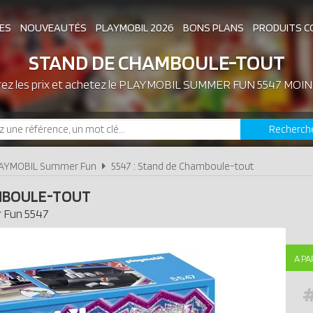
ES
NOUVEAUTÉS
PLAYMOBIL 2026
BONS PLANS
PRODUITS C
STAND DE CHAMBOULE-TOUT
z les prix et achetez le
ASSOCIATIONS DE FANS
PLAYMOBIL SUMMER FUN 5547 MOIN
EXPOSITIONS PLAY
Recherch
LES PLAYMOBIL LES PLUS CHERS
AYMOBIL Summer Fun
5547 : Stand de Chamboule-tout
MBOULE-TOUT
 Fun
5547
A PA