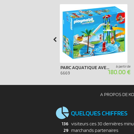
à partir de
PARC AQUATIQUE AVEC TOBOGGANS GÉANTS
180.00 €
6669
A PROPOS DE K
QUELQUES CHIFFRES
136
visiteurs ces 30 dernières min
29
marchands partenaires