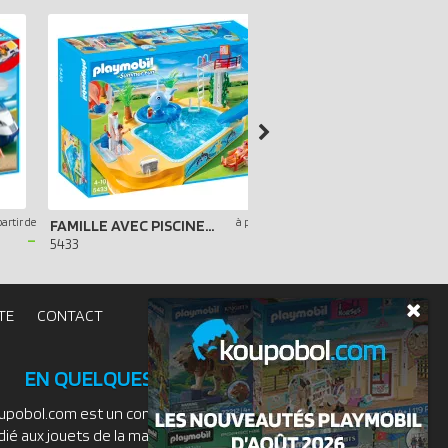
partir de
à partir de
FAMILLE AVEC PISCINE ET PLONGEOIR
CAMPING
-
-
5433
5432
TE
CONTACT
EN QUELQUES MOTS
upobol.com est un comparateur de prix
dié aux jouets de la marque PLAYMOBIL.