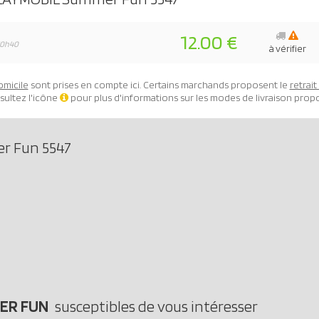
12.00 €
10h40
à vérifier
omicile
sont prises en compte ici. Certains marchands proposent le
retrai
sultez l'icône
pour plus d'informations sur les modes de livraison prop
r Fun 5547
MER FUN
susceptibles de vous intéresser