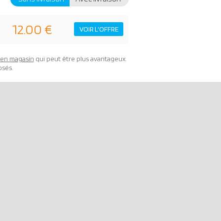
12.00 €
VOIR L'OFFRE
t en magasin
qui peut être plus avantageux.
osés.