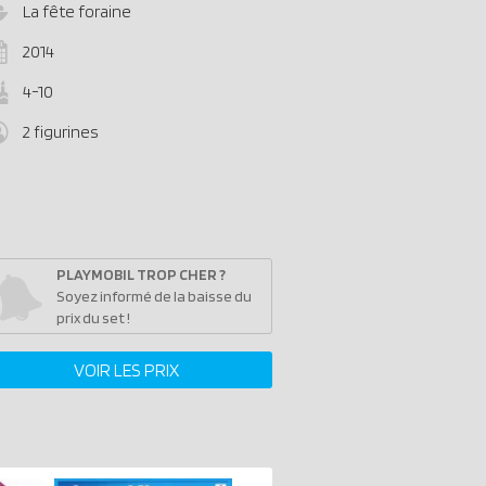
La fête foraine
2014
4-10
2 figurines
PLAYMOBIL TROP CHER ?
Soyez informé de la baisse du
prix du set !
VOIR LES PRIX