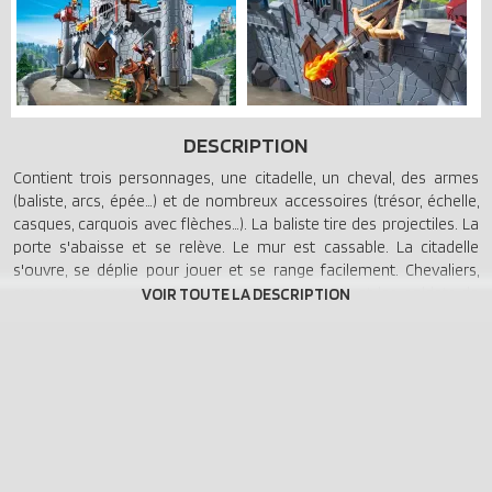
DESCRIPTION
Contient trois personnages, une citadelle, un cheval, des armes
(baliste, arcs, épée…) et de nombreux accessoires (trésor, échelle,
casques, carquois avec flèches…). La baliste tire des projectiles. La
porte s'abaisse et se relève. Le mur est cassable. La citadelle
s'ouvre, se déplie pour jouer et se range facilement. Chevaliers,
emparons-nous du trésor ! Avec le Baron Noir et les soldats de
Médiévalia. Comporte un cheval, un coffre au trésor et de
nombreuses armes (baliste, épées, arc…). La porte d'entrée
s'abaisse et forme un pont.