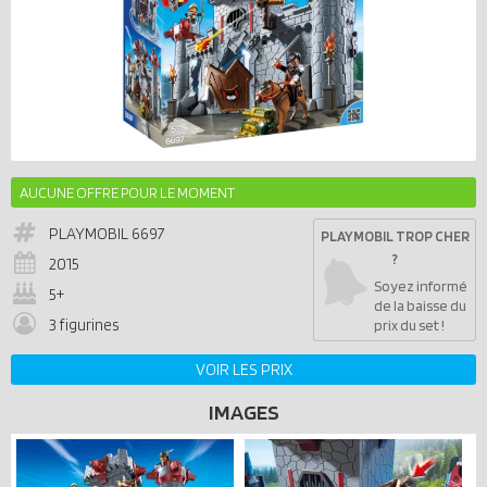
AUCUNE OFFRE POUR LE MOMENT
PLAYMOBIL
6697
PLAYMOBIL TROP CHER
?
2015
Soyez informé
5+
de la baisse du
3 figurines
prix du set !
VOIR LES PRIX
IMAGES