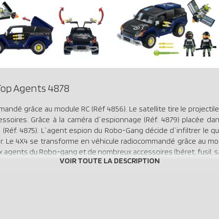
op Agents 4878
ndé grâce au module RC (Réf 4856). Le satellite tire le projectile
oires. Grâce à la caméra d`espionnage (Réf. 4879) placée dans 
Réf. 4875). L`agent espion du Robo-Gang décide d`infiltrer le quar
r. Le 4X4 se transforme en véhicule radiocommandé grâce au module
ux agents du Robo-gang et de nombreux accessoires (béret, fusil, sat