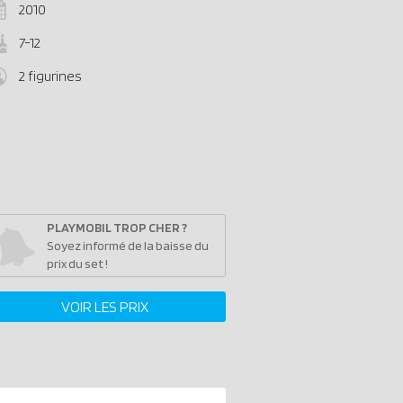
2010
7-12
2 figurines
PLAYMOBIL TROP CHER ?
Soyez informé de la baisse du
prix du set !
VOIR LES PRIX