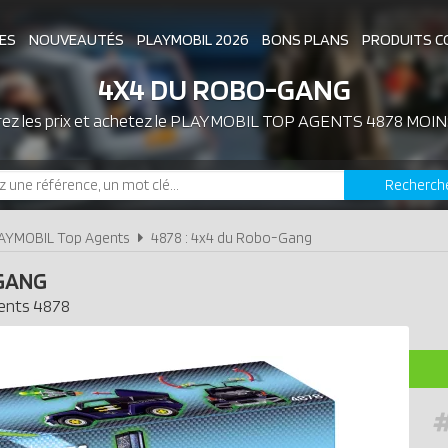
ES
NOUVEAUTÉS
PLAYMOBIL 2026
BONS PLANS
PRODUITS C
4X4 DU ROBO-GANG
z les prix et achetez le
ASSOCIATIONS DE FANS
PLAYMOBIL TOP AGENTS 4878 MOIN
EXPOSITIONS PLAY
Recherch
LES PLAYMOBIL LES PLUS CHERS
AYMOBIL Top Agents
4878 : 4x4 du Robo-Gang
GANG
ents
4878