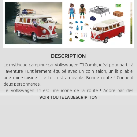
DESCRIPTION
Le mythique camping-car Volkswagen T1 Combi, idéal pour partir à
l'aventure ! Entièrement équipé avec un coin salon, un lit pliable,
une mini-cuisine... Le toit est amovible. Bonne route ! Contient
deux personnages.
Le Volkswagen T1 est une icône de la route ! Adoré par des
générations, d'innombrables aventuriers ont parcouru le monde
dans ce camping-car. Bien sûr, la version PLAYMOBIL possède tous
les détails qui en ont fait la légende qu'elle est aujourd'hui comme
la séparation des couleurs en forme de V et logo VW rouge à
l'avant, le toit arrondi, le pare-brise scindé et galerie de toit
amovible. Les banquettes avec le motif à carreaux typique des
années 60 peuvent être converties en un espace de couchage