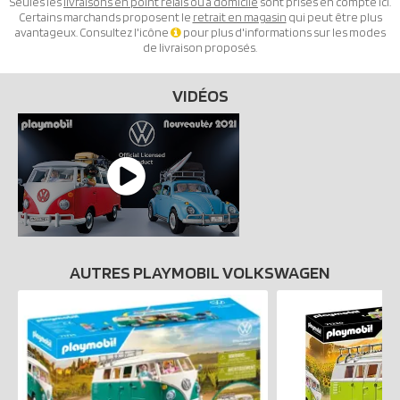
Seules les
livraisons en point relais ou à domicile
sont prises en compte ici.
Certains marchands proposent le
retrait en magasin
qui peut être plus
avantageux. Consultez l'icône
pour plus d'informations sur les modes
de livraison proposés.
VIDÉOS
AUTRES PLAYMOBIL VOLKSWAGEN