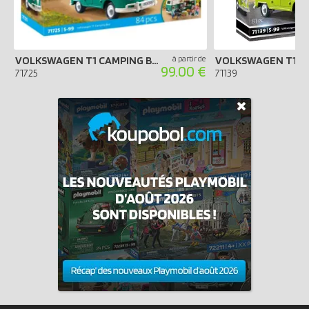
VOLKSWAGEN T1 CAMPING BUS - VERT
à partir de
99.00 €
71725
71139