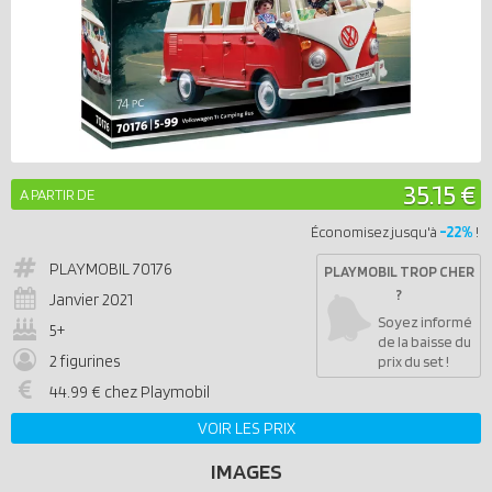
35.15 €
A PARTIR DE
-22%
Économisez jusqu'à
!
PLAYMOBIL
70176
PLAYMOBIL TROP CHER
?
Janvier 2021
Soyez informé
5+
de la baisse du
2 figurines
prix du set !
44.99 € chez Playmobil
VOIR LES PRIX
IMAGES