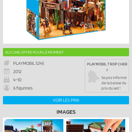
AUCUNE OFFRE POUR LE MOMENT
PLAYMOBIL
5245
PLAYMOBIL TROP CHER
?
2012
Soyez informé
4-10
de la baisse du
6 figurines
prix du set !
VOIR LES PRIX
IMAGES