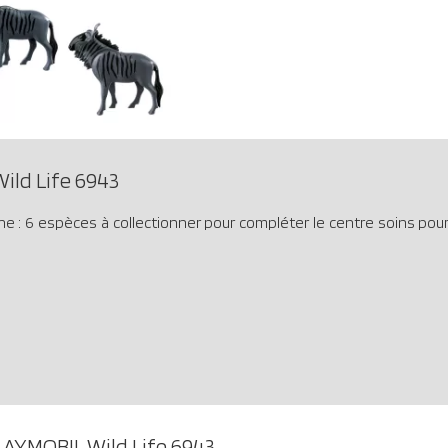
ild Life 6943
e : 6 espèces à collectionner pour compléter le centre soins pou
LAYMOBIL Wild Life 6943