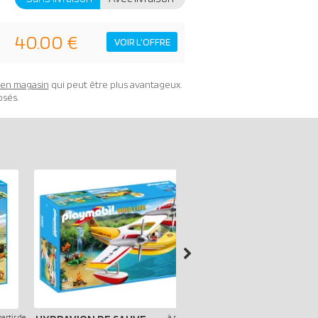
40.00 €
VOIR L'OFFRE
t en magasin
qui peut être plus avantageux.
osés.
partir de
à partir de