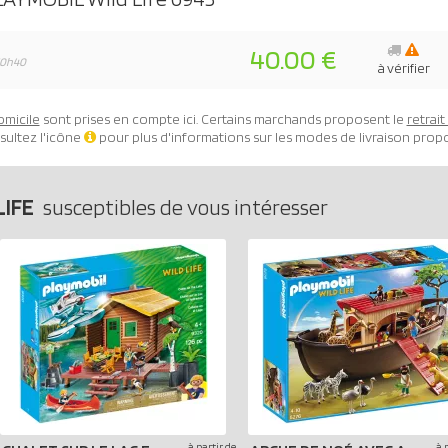
40.00 €
10h40
à vérifier
omicile
sont prises en compte ici. Certains marchands proposent le
retrai
sultez l'icône
pour plus d'informations sur les modes de livraison prop
LIFE
susceptibles de vous intéresser
à partir de
à 