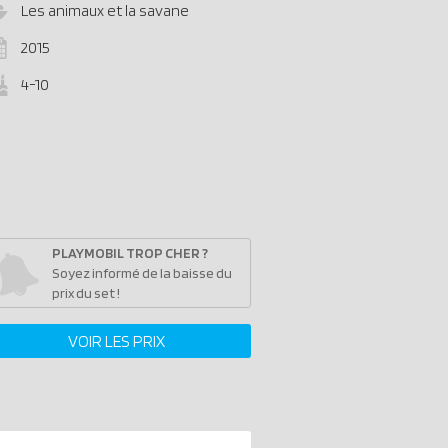
Les animaux et la savane
2015
4-10
PLAYMOBIL TROP CHER ?
Soyez informé de la baisse du
prix du set !
VOIR LES PRIX