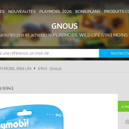
ES
NOUVEAUTÉS
PLAYMOBIL 2026
BONS PLANS
PRODUITS C
GNOUS
rez les prix et achetez le
ASSOCIATIONS DE FANS
PLAYMOBIL WILD LIFE 6943 MOINS
EXPOSITIONS PLAY
Recherch
LES PLAYMOBIL LES PLUS CHERS
AYMOBIL Wild Life
6943 : Gnous
e
6943
A PA