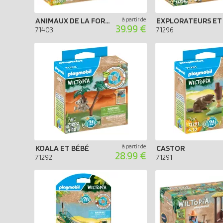
ANIMAUX DE LA FORÊT D'AMÉRIQUE
à partir de
39.99 €
71403
71296
à partir de
KOALA ET BÉBÉ
CASTOR
28.99 €
71292
71291