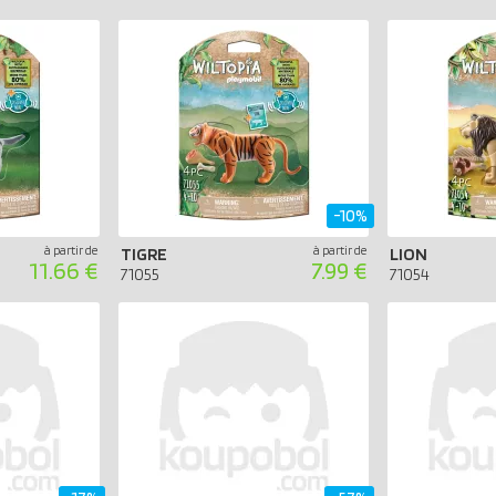
-10%
à partir de
à partir de
TIGRE
LION
11.66 €
7.99 €
71055
71054