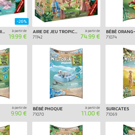
-26%
PADDLES ET DAUPHINS ROSES
à partir de
AIRE DE JEU TROPICALE DE LA JUNGLE
à partir de
BÉBÉ ORANG
19.99 €
74.99 €
71142
71074
à partir de
à partir de
BÉBÉ PHOQUE
SURICATES
9.90 €
11.00 €
71070
71069