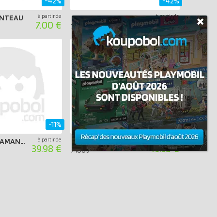
-42%
-42%
à partir de
à partir de
ANTEAU
GIRAFE
7.00 €
6.99 €
71048
-11%
-31%
à partir de
à partir de
PIROGUE ET LAMANTINS
FORÊT TROPICALE AVEC VEILLEUSE
39.98 €
19.95 €
71009