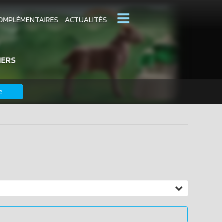
OMPLÉMENTAIRES
ACTUALITÉS
HERS
MOBIL
CATALOGUES PLAYMOBIL
e
DERNIERS PLAYMOBIL AJOUTÉS
rix
- de 20 €