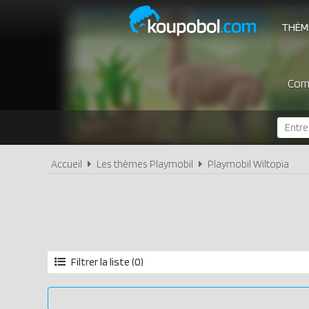
THÈM
Comp
Accueil
Les thèmes Playmobil
Playmobil Wiltopia
Filtrer la liste (0)
Année
2024
2023
2022