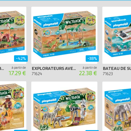
-42%
-38%
TERRIERS DE WOMBATS
à partir de
EXPLORATEURS AVEC ANIMAUX AUSTRALIENS
à partir de
17.29 €
22.38 €
71624
71623