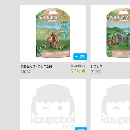
-42%
à partir de
ORANG-OUTAN
LOUP
5.14 €
71057
71056