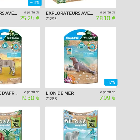
-41%
EXPLORATEURS AVEC ANIMAUX DE LA SAVANE
à partir de
EXPLORATEURS AVEC VÉHICULE TOUT TERRAIN
à partir de
25.24 €
78.10 €
71293
-17%
à partir de
à partir de
ÂNE SAUVAGE D'AFRIQUE
LION DE MER
19.30 €
7.99 €
71288