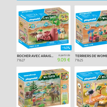
-43%
ROCHER AVEC ARAIGNÉE GÉANTE
à partir de
9.09 €
71627
71625