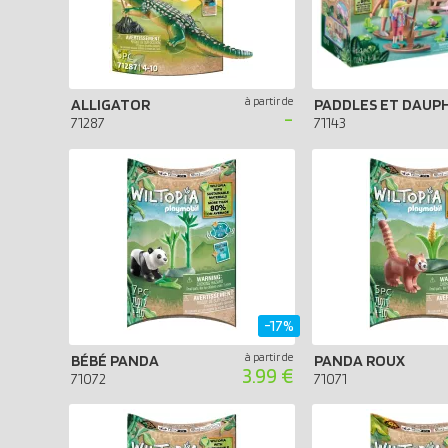
à partir de
ALLIGATOR
-
71287
71143
-17%
à partir de
BÉBÉ PANDA
PANDA ROUX
3.99 €
71072
71071