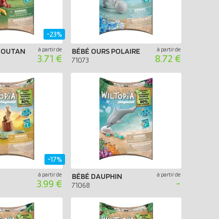
-23%
à partir de
à partir de
-OUTAN
BÉBÉ OURS POLAIRE
3.71 €
8.72 €
71073
-17%
à partir de
à partir de
BÉBÉ DAUPHIN
3.99 €
-
71068