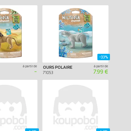
-33%
à partir de
à partir de
OURS POLAIRE
-
7.99 €
71053