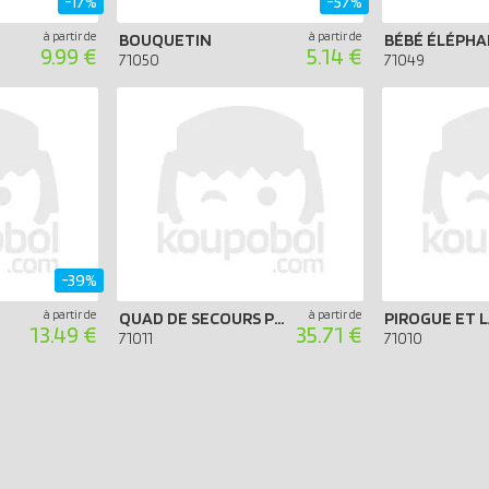
-17%
-57%
à partir de
à partir de
BOUQUETIN
BÉBÉ ÉLÉPH
9.99 €
5.14 €
71050
71049
-39%
à partir de
à partir de
QUAD DE SECOURS POUR ANIMAUX
13.49 €
35.71 €
71011
71010