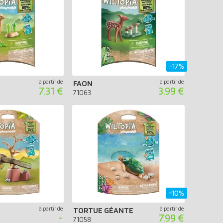
-17%
à partir de
à partir de
FAON
7.31 €
3.99 €
71063
-10%
à partir de
à partir de
TORTUE GÉANTE
-
7.99 €
71058