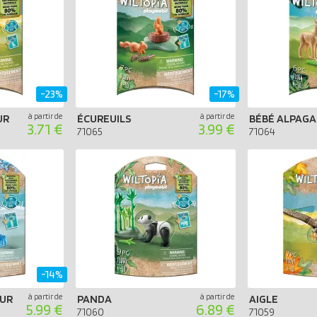
-23%
-17%
à partir de
à partir de
UR
ÉCUREUILS
BÉBÉ ALPAGA
3.71 €
3.99 €
71065
71064
-14%
à partir de
à partir de
UR
PANDA
AIGLE
5.99 €
6.89 €
71060
71059