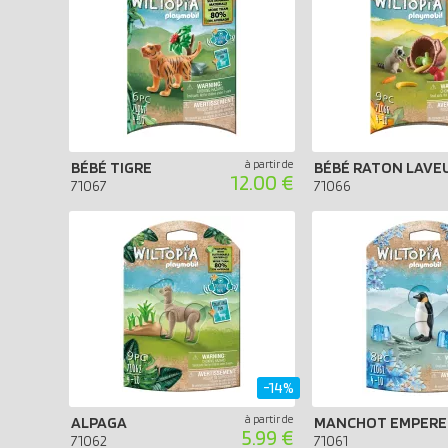
à partir de
BÉBÉ TIGRE
BÉBÉ RATON LAVE
12.00 €
71067
71066
-14%
à partir de
ALPAGA
MANCHOT EMPERE
5.99 €
71062
71061