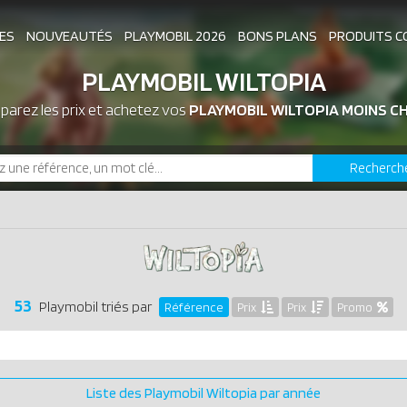
ES
NOUVEAUTÉS
PLAYMOBIL 2026
BONS PLANS
PRODUITS C
PLAYMOBIL WILTOPIA
arez les prix et achetez vos
ASSOCIATIONS DE FANS
PLAYMOBIL WILTOPIA MOINS C
EXPOSITIONS PLAY
Recherch
LES PLAYMOBIL LES PLUS CHERS
53
Playmobil triés par
Référence
Prix
Prix
Promo
P
Liste des Playmobil Wiltopia par année