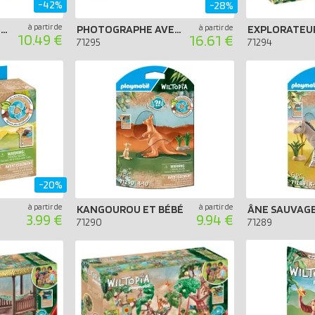
-42%
-28%
à partir de
EXPLORATEURS ET NID D'AUTRUCHE
PHOTOGRAPHE AVEC DÉGUISEMENT ET ZÈBRES
à partir de
10.49 €
16.61 €
71295
71294
-20%
à partir de
à partir de
KANGOUROU ET BÉBÉ
3.99 €
9.94 €
71290
71289