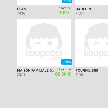
-17%
à partir de
ÉLAN
DAUPHIN
9.99 €
71052
71051
-24%
à partir de
MAISON FAMILIALE DANS L'ARBRE
FOURMILIERS
68.34 €
71013
71012