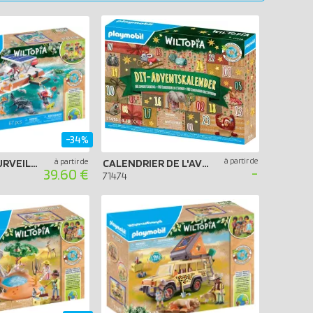
de 20 à 50 €
de 50 à 100 €
+ de 100 €
-34%
à partir de
BATEAU DE SURVEILLANCE DES RÉCIFS CORALLIENS
à partir de
CALENDRIER DE L'AVENT PLAYMOBIL 2024 - TOUR DU MONDE DES ANIMAUX DIY
-
39.60 €
71474