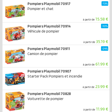
Pompiers Playmobil 70917
-13%
Pompier et chat
15.58 €
à partir de
Pompiers Playmobil 70914
-10%
Véhicule de pompier
35.19 €
à partir de
Pompiers Playmobil 70911
-24%
Camion de pompier
61.99 €
à partir de
Pompiers Playmobil 70907
Starter Pack Pompiers et incendie
23.99 €
à partir de
Pompiers Playmobil 70828
Voiturette de pompier
11.99 €
à partir de