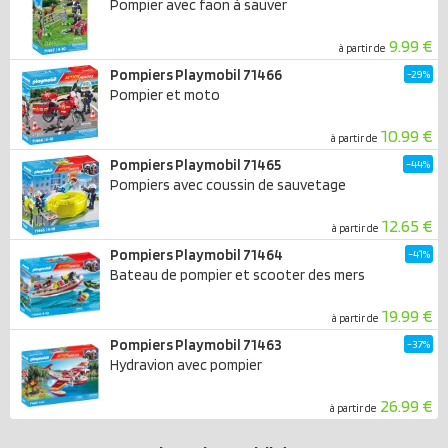
Pompier avec faon à sauver
9.99 €
à partir de
Pompiers Playmobil 71466
-29%
Pompier et moto
10.99 €
à partir de
Pompiers Playmobil 71465
-44%
Pompiers avec coussin de sauvetage
12.65 €
à partir de
Pompiers Playmobil 71464
-41%
Bateau de pompier et scooter des mers
19.99 €
à partir de
Pompiers Playmobil 71463
-37%
Hydravion avec pompier
26.99 €
à partir de