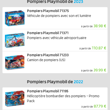
Pompiers Playmobil de
2023
Pompiers Playmobil 71375
Véhicule de pompiers avec son et lumière
38.98 €
à partir de
Pompiers Playmobil 71371
Pompiers avec véhicule aéroportuaire
110.87 €
à partir de
Pompiers Playmobil 71233
Camion de pompiers (US)
39.99 €
à partir de
Pompiers Playmobil de
2022
Pompiers Playmobil 71195
Hélicoptère bombardier des pompiers - Promo
Pack
87.79 €
à partir de