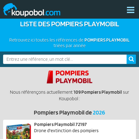
LISTE DES POMPIERS PLAYMOBIL
THÈMES
NOUVEAUTÉS
Retrouvez ici toutes les références de
POMPIERS PLAYMOBIL
PLAYMOBIL 2026
triées par année
BONS PLANS
PRODUITS COMPLÉMENTAIRES
ACTUALITÉS
ASSOCIATIONS DE FANS
EXPOSITIONS PLAYMOBIL
Nous référençons actuellement
109 Pompiers Playmobil
sur
CATALOGUES PLAYMOBIL
Koupobol :
LES PLAYMOBIL LES PLUS CHERS
Pompiers Playmobil de
2026
DERNIERS PLAYMOBIL AJOUTÉS
Pompiers Playmobil 72197
Drone d'extinction des pompiers