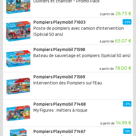
Ouvriers et chantier - Promo Pack
26.75 €
à partir de
Pompiers Playmobil 71603
-23%
Poste de pompiers avec camion d'intervention
(Spécial 50 ans)
65.07 €
à partir de
Pompiers Playmobil 71598
Bateau de sauvetage et pompiers (Spécial 50 ans)
78.00 €
à partir de
Pompiers Playmobil 71569
Intervention des Pompiers sur l'Eau
Pompiers Playmobil 71468
-31%
My Figures : métiers à risque
14.99 €
à partir de
Pompiers Playmobil 71467
-16%