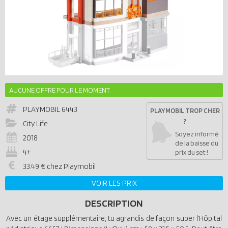
AUCUNE OFFRE POUR LE MOMENT
PLAYMOBIL
6443
PLAYMOBIL TROP CHER
?
City Life
Soyez informé
2018
de la baisse du
4+
prix du set !
33.49 € chez Playmobil
VOIR LES PRIX
DESCRIPTION
Avec un étage supplémentaire, tu agrandis de façon super l‘Hôpital