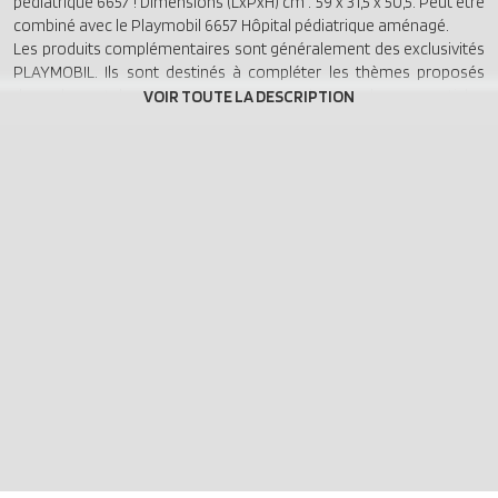
pédiatrique 6657 ! Dimensions (LxPxH) cm : 59 x 31,5 x 50,5. Peut être
combiné avec le Playmobil 6657 Hôpital pédiatrique aménagé.
Les produits complémentaires sont généralement des exclusivités
PLAYMOBIL. Ils sont destinés à compléter les thèmes proposés
dans le catalogue PLAYMOBIL. La plupart de ces articles
complémentaires sont livrés sous sachet, sans boîte.