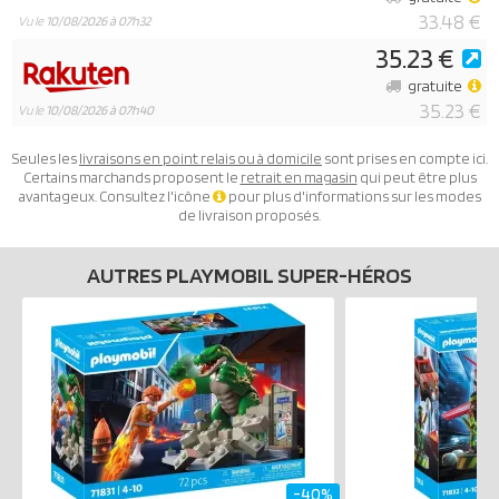
33.48 €
Vu le
10/08/2026 à 07h32
35.23 €
gratuite
35.23 €
Vu le
10/08/2026 à 07h40
Seules les
livraisons en point relais ou à domicile
sont prises en compte ici.
Certains marchands proposent le
retrait en magasin
qui peut être plus
avantageux. Consultez l'icône
pour plus d'informations sur les modes
de livraison proposés.
AUTRES PLAYMOBIL SUPER-HÉROS
-40%