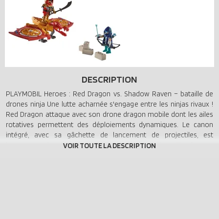
DESCRIPTION
PLAYMOBIL Heroes : Red Dragon vs. Shadow Raven – bataille de
drones ninja Une lutte acharnée s'engage entre les ninjas rivaux !
Red Dragon attaque avec son drone dragon mobile dont les ailes
rotatives permettent des déploiements dynamiques. Le canon
intégré, avec sa gâchette de lancement de projectiles, est
l’assurance de sensations fortes supplémentaires. Tandis que
Shadow Raven mise sur son arc, ses flèches et son shuriken
derrière un mur destructible, Red Dragon préfère le combat
rapproché avec son puissant sabre chinois pour défendre son clan.
Ce kit est un concentré d’action ninja !
Volez au-dessus du champ de bataille, le drone-dragon fond sur sa
cible avec des ailes rotatives et des projectiles activés par
déclencheur prêts à être lancés ! Le Dragon Rouge apporte de