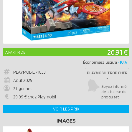
26.91 €
A PARTIR DE
-10%
Économisez jusqu'à
!
PLAYMOBIL
71833
PLAYMOBIL TROP CHER
?
Août 2025
Soyez informé
2 figurines
de la baisse du
29.99 € chez Playmobil
prix du set !
VOIR LES PRIX
IMAGES