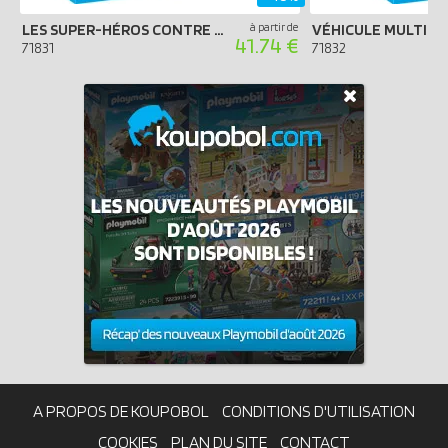
LES SUPER-HÉROS CONTRE LE LÉZARD GÉANT
à partir de
41.74 €
71831
71832
A PROPOS DE KOUPOBOL
CONDITIONS D'UTILISATION
COOKIES
PLAN DU SITE
CONTACT