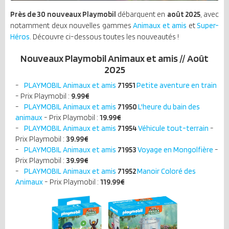
Près de 30 nouveaux Playmobil
débarquent en
août 2025
, avec
notamment deux nouvelles gammes
Animaux et amis
et
Super-
Héros
. Découvre ci-dessous toutes les nouveautés !
Nouveaux Playmobil Animaux et amis // Août
2025
PLAYMOBIL Animaux et amis
71951
Petite aventure en train
- Prix Playmobil :
9.99
€
PLAYMOBIL Animaux et amis
71950
L'heure du bain des
animaux
- Prix Playmobil :
19.99
€
PLAYMOBIL Animaux et amis
71954
Véhicule tout-terrain
-
Prix Playmobil :
39.99
€
PLAYMOBIL Animaux et amis
71953
Voyage en Mongolfière
-
Prix Playmobil :
39.99
€
PLAYMOBIL Animaux et amis
71952
Manoir Coloré des
Animaux
- Prix Playmobil :
119.99
€