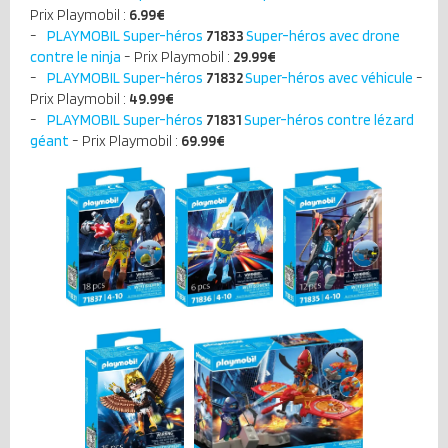
Prix Playmobil :
6.99
€
PLAYMOBIL Super-héros
71833
Super-héros avec drone
contre le ninja
- Prix Playmobil :
29.99
€
PLAYMOBIL Super-héros
71832
Super-héros avec véhicule
-
Prix Playmobil :
49.99
€
PLAYMOBIL Super-héros
71831
Super-héros contre lézard
géant
- Prix Playmobil :
69.99
€