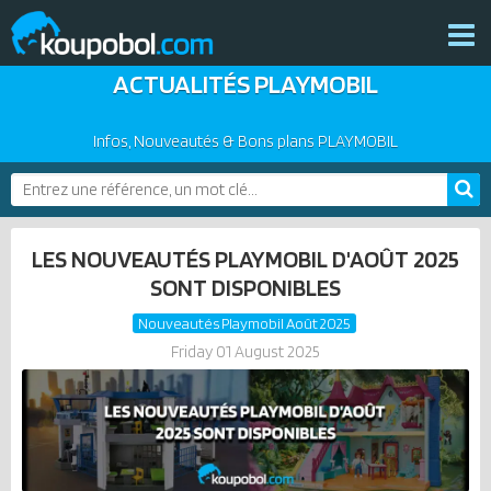
ACTUALITÉS PLAYMOBIL
THÈMES
NOUVEAUTÉS
Infos, Nouveautés & Bons plans PLAYMOBIL
PLAYMOBIL 2026
BONS PLANS
PRODUITS COMPLÉMENTAIRES
ACTUALITÉS
LES NOUVEAUTÉS PLAYMOBIL D'AOÛT 2025
ASSOCIATIONS DE FANS
SONT DISPONIBLES
EXPOSITIONS PLAYMOBIL
Nouveautés Playmobil Août 2025
CATALOGUES PLAYMOBIL
Friday 01 August 2025
LES PLAYMOBIL LES PLUS CHERS
DERNIERS PLAYMOBIL AJOUTÉS