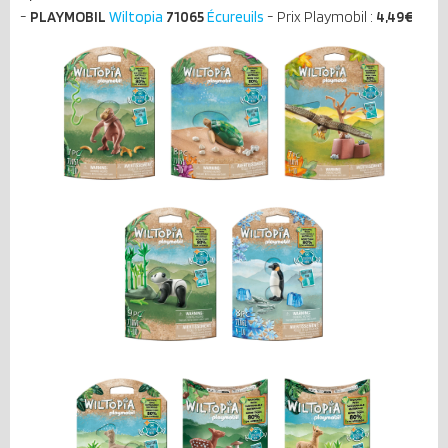
-
PLAYMOBIL
Wiltopia
71065
Écureuils
- Prix Playmobil :
4,49€