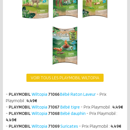
VOIR TOUS LES PLAYMOBIL WILTOPIA
-
PLAYMOBIL
Wiltopia
71066
Bébé Raton Laveur
- Prix
Playmobil :
4,49€
-
PLAYMOBIL
Wiltopia
71067
Bébé tigre
- Prix Playmobil :
4,49€
-
PLAYMOBIL
Wiltopia
71068
Bébé dauphin
- Prix Playmobil :
4,49€
-
PLAYMOBIL
Wiltopia
71069
Suricates
- Prix Playmobil :
4,49€