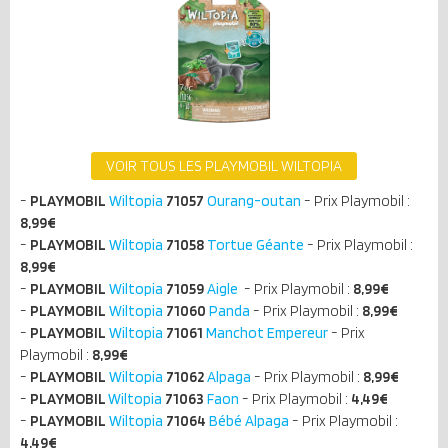
VOIR TOUS LES PLAYMOBIL WILTOPIA
-
PLAYMOBIL
Wiltopia
71057
Ourang-outan
- Prix Playmobil :
8,9
9€
-
PLAYMOBIL
Wiltopia
71058
Tortue Géante
- Prix Playmobil :
8
,99€
-
PLAYMOBIL
Wiltopia
71059
Aigle
- Prix Playmobil :
8,99€
-
PLAYMOBIL
Wiltopia
71060
Panda
- Prix Playmobil :
8,99€
-
PLAYMOBIL
Wiltopia
71061
Manchot Empereur
- Prix
Playmobil :
8,99€
-
PLAYMOBIL
Wiltopia
71062
Alpaga
- Prix Playmobil :
8,99€
-
PLAYMOBIL
Wiltopia
71063
Faon
- Prix Playmobil :
4,49€
-
PLAYMOBIL
Wiltopia
71064
Bébé Alpaga
- Prix Playmobil :
4,49€