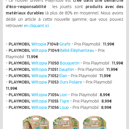
! Ce nouvel univers Playmobil est
créé dans une démarche
d'éco-responsabilité
: les jouets sont
produits avec des
matériaux durables
(à plus de 80% en moyenne). Nous avons
dédié un article à cette nouvelle gamme, que vous pouvez
retrouver
en cliquant ici
.
-
PLAYMOBIL
Witopia
71048
Girafe
- Prix Playmobil :
11,99€
-
PLAYMOBIL
Wiltopia
71049
Bébé Éléphanteau
- Prix
Playmobil :
11,99€
-
PLAYMOBIL
Wiltopia
71050
Bouquetin
- Prix Playmobil :
11,99€
-
PLAYMOBIL
Wiltopia
71051
Dauphin
- Prix Playmobil :
11,99€
-
PLAYMOBIL
Wiltopia
71052
Élan
- Prix Playmobil :
11,99€
-
PLAYMOBIL
Wiltopia
71053
Ours Polaire
- Prix Playmobil :
11,99€
-
PLAYMOBIL
Wiltopia
71054
Lion
- Prix Playmobil :
8,99€
-
PLAYMOBIL
Wiltopia
71055
Tigre
- Prix Playmobil :
8,99€
-
PLAYMOBIL
Wiltopia
71056
Loup
- Prix Playmobil :
8,9
9€