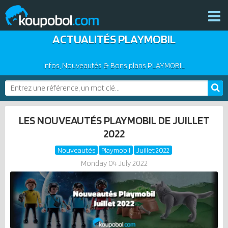
ACTUALITÉS PLAYMOBIL
THÈMES
NOUVEAUTÉS
Infos, Nouveautés & Bons plans PLAYMOBIL
PLAYMOBIL 2026
BONS PLANS
PRODUITS COMPLÉMENTAIRES
ACTUALITÉS
LES NOUVEAUTÉS PLAYMOBIL DE JUILLET
ASSOCIATIONS DE FANS
2022
EXPOSITIONS PLAYMOBIL
Nouveautés
Playmobil
Juillet 2022
CATALOGUES PLAYMOBIL
Monday 04 July 2022
LES PLAYMOBIL LES PLUS CHERS
DERNIERS PLAYMOBIL AJOUTÉS