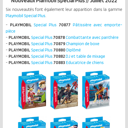
Nouveaux Plamobil Special Plus // Juillet 2022
Six nouveautés font également leur apparition dans la gamme
Playmobil Special Plus
.
-
PLAYMOBIL
Special Plus
70877
Pâtissière avec emporte-
pièce
-
PLAYMOBIL
Special Plus
70878
Combattante avec panthère
-
PLAYMOBIL
Special Plus
70879
Champion de boxe
-
PLAYMOBIL
Special Plus
70880
Diplômé
-
PLAYMOBIL
Special Plus
70882
DJ et table de mixage
-
PLAYMOBIL
Special Plus
70883
Educatrice de chiens