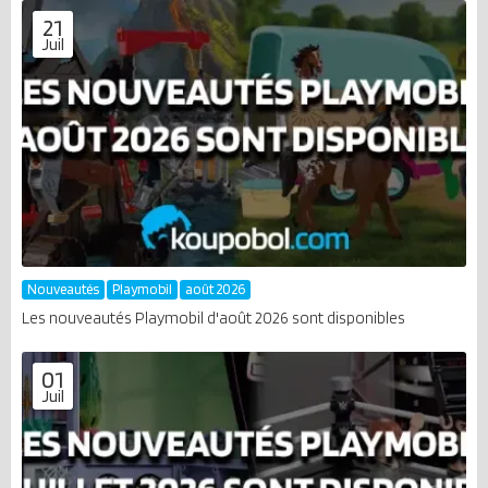
21
Juil
Nouveautés
Playmobil
août 2026
Les nouveautés Playmobil d'août 2026 sont disponibles
01
Juil