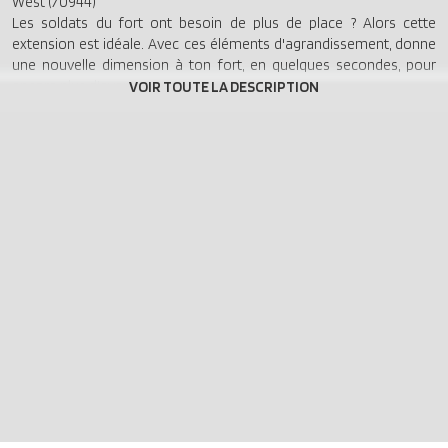
West (70944)
Les soldats du fort ont besoin de plus de place ? Alors cette
extension est idéale. Avec ces éléments d'agrandissement, donne
une nouvelle dimension à ton fort, en quelques secondes, pour
encore plus d'aventures !
Produits complémentaires Western 2022
Les produits complémentaires sont généralement des exclusivités
PLAYMOBIL. Ils sont destinés à compléter les thèmes proposés
dans le catalogue PLAYMOBIL. La plupart de ces articles
complémentaires sont livrés sous sachet, sans boîte.