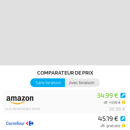
de général avec tapis, lit, tabouret et chaise et de nombreux autres
accessoires pour des aventures passionnantes.
COMPARATEUR DE PRIX
Sans livraison
Avec livraison
34.99 €
+3.99 €
38.98 €
Vu le
06/08/2026 à 13h40
45.19 €
gratuite