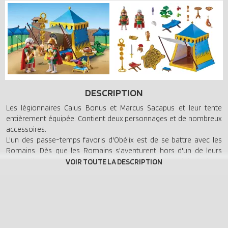
DESCRIPTION
Les légionnaires Caius Bonus et Marcus Sacapus et leur tente
entièrement équipée. Contient deux personnages et de nombreux
accessoires.
L'un des passe-temps favoris d'Obélix est de se battre avec les
Romains. Dès que les Romains s'aventurent hors d'un de leurs
camps, ils sont une proie facile pour notre héros Gaulois. Mais en
ce moment, les deux généraux Caius Bonus et Marcus Sacapus
discutent d'une nouvelle stratégie pour chasser les Irréductibles
Gaulois de leur village, assis dans leur tente de commandement
richement meublée, dégustant un peu de viande et un verre de vin
et réfléchissant à la suite. La boîte contient les généraux Caius
Bonus et Marcus Sacapus en armure avec cape et casque, la tente