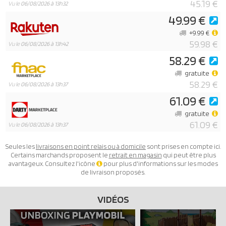
45.19 €
Vu le
06/08/2026 à 13h32
49.99 €
+9.99 €
59.98 €
Vu le
06/08/2026 à 13h42
58.29 €
gratuite
58.29 €
Vu le
06/08/2026 à 13h37
61.09 €
gratuite
61.09 €
Vu le
06/08/2026 à 13h37
Seules les
livraisons en point relais ou à domicile
sont prises en compte ici.
Certains marchands proposent le
retrait en magasin
qui peut être plus
avantageux. Consultez l'icône
pour plus d'informations sur les modes
de livraison proposés.
VIDÉOS