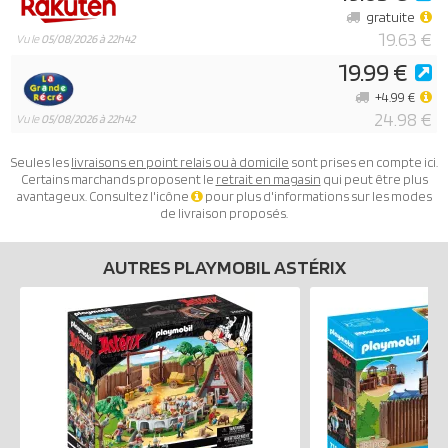
gratuite
19.63 €
Vu le
05/08/2026 à 22h42
19.99 €
+4.99 €
24.98 €
Vu le
05/08/2026 à 22h42
Seules les
livraisons en point relais ou à domicile
sont prises en compte ici.
Certains marchands proposent le
retrait en magasin
qui peut être plus
avantageux. Consultez l'icône
pour plus d'informations sur les modes
de livraison proposés.
AUTRES PLAYMOBIL ASTÉRIX