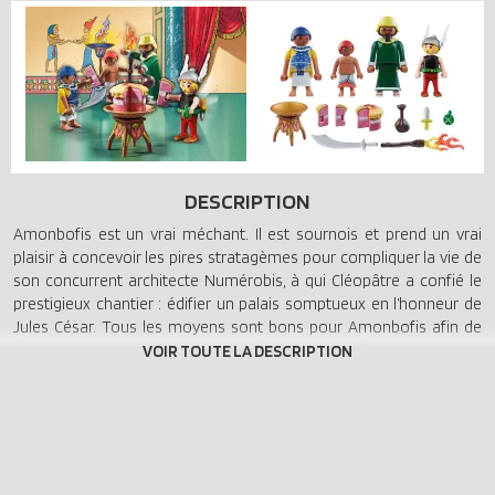
DESCRIPTION
Amonbofis est un vrai méchant. Il est sournois et prend un vrai
plaisir à concevoir les pires stratagèmes pour compliquer la vie de
son concurrent architecte Numérobis, à qui Cléopâtre a confié le
prestigieux chantier : édifier un palais somptueux en l’honneur de
Jules César. Tous les moyens sont bons pour Amonbofis afin de
faire échouer ce projet ambitieux , il va jusqu' à offrir de la part des
gaulois un gâteau empoisonné à Cléopâtre…