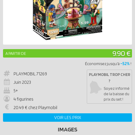
9.90 €
A PARTIR DE
-52%
Économisez jusqu'à
!
PLAYMOBIL
71269
PLAYMOBIL TROP CHER
?
Juin 2023
Soyez informé
5+
de la baisse du
4 figurines
prix du set !
20.49 € chez Playmobil
VOIR LES PRIX
IMAGES