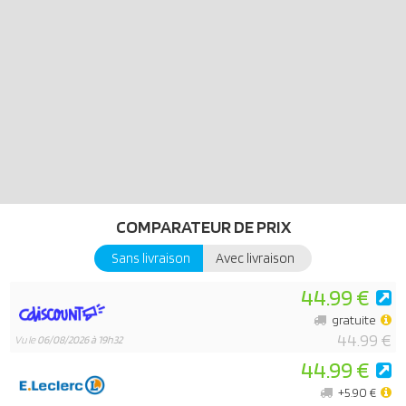
Rempli de détails emblématiques, ce coffret PLAYMOBIL donne vie
au célèbre banquet des Aventures d'Astérix, décor emblématique
pour raconter des histoires et développer son imagination !
COMPARATEUR DE PRIX
Sans livraison
Avec livraison
44.99 €
gratuite
44.99 €
Vu le
06/08/2026 à 19h32
44.99 €
+5.90 €