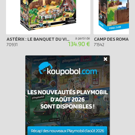
ASTÉRIX : LE BANQUET DU VILLAGE
à partir de
CAMP DES ROMAIN
134.90 €
70931
71542