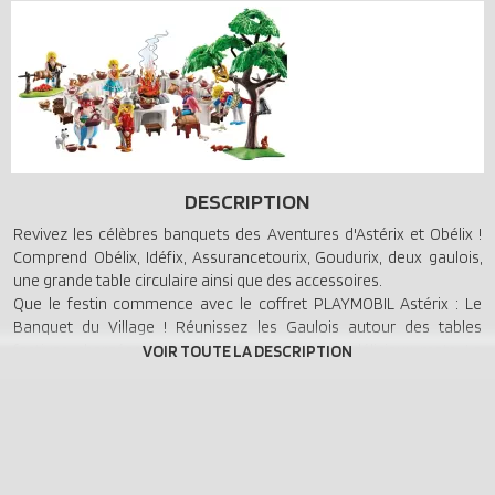
DESCRIPTION
Revivez les célèbres banquets des Aventures d'Astérix et Obélix !
Comprend Obélix, Idéfix, Assurancetourix, Goudurix, deux gaulois,
une grande table circulaire ainsi que des accessoires.
Que le festin commence avec le coffret PLAYMOBIL Astérix : Le
Banquet du Village ! Réunissez les Gaulois autour des tables
festives, chargées d'assiettes, de tasses et de délicieux mets. La
rôtissoire est prête à faire tourner le sanglier parfaitement rôti,
tandis qu'Obélix, Assurancetourix et les villageois profitent de la
fête. Avec les écureuils et le hibou qui observent la scène depuis
l'arbre, l'ambiance est à l'effervescence, mais Assurancetourix
restera-t-il silencieux longtemps ?