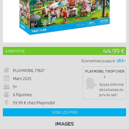
44.99 €
A PARTIR DE
-25%
Économisez jusqu'à
!
PLAYMOBIL
71827
PLAYMOBIL TROP CHER
?
Mars 2025
Soyez informé
5+
de la baisse du
6 figurines
prix du set !
59.99 € chez Playmobil
VOIR LES PRIX
IMAGES