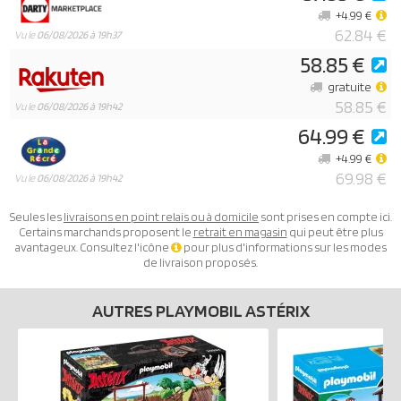
+4.99 €
62.84 €
Vu le
06/08/2026 à 19h37
58.85 €
gratuite
58.85 €
Vu le
06/08/2026 à 19h42
64.99 €
+4.99 €
69.98 €
Vu le
06/08/2026 à 19h42
Seules les
livraisons en point relais ou à domicile
sont prises en compte ici.
Certains marchands proposent le
retrait en magasin
qui peut être plus
avantageux. Consultez l'icône
pour plus d'informations sur les modes
de livraison proposés.
AUTRES PLAYMOBIL ASTÉRIX