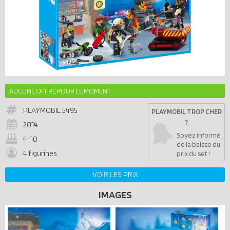
AUCUNE OFFRE POUR LE MOMENT
PLAYMOBIL
5495
PLAYMOBIL TROP CHER
?
2014
Soyez informé
4-10
de la baisse du
4 figurines
prix du set !
VOIR LES PRIX
IMAGES