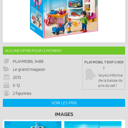
AUCUNE OFFRE POUR LE MOMENT
PLAYMOBIL
5488
PLAYMOBIL TROP CHER
?
Le grand magasin
Soyez informé
2013
de la baisse du
5-12
prix du set !
2 figurines
VOIR LES PRIX
IMAGES