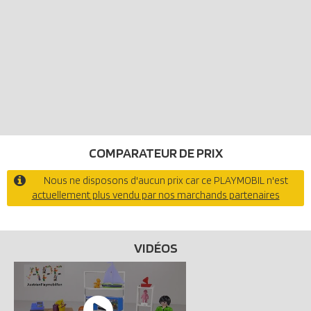
COMPARATEUR DE PRIX
Nous ne disposons d'aucun prix car ce PLAYMOBIL n'est
actuellement plus vendu par nos marchands partenaires
VIDÉOS