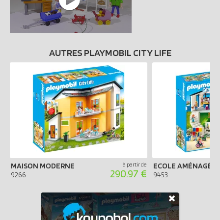
AUTRES PLAYMOBIL CITY LIFE
MAISON MODERNE
à partir de
ECOLE AMÉNAGÉE
290.97 €
9266
9453