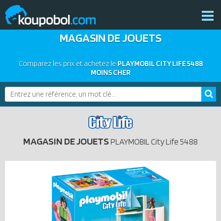
MAGASIN DE JOUETS
THÈMES
NOUVEAUTÉS
Comparez les prix et achetez le
PLAYMOBIL CITY LIFE 5488
PLAYMOBIL 2026
MOINS CHER
BONS PLANS
PRODUITS COMPLÉMENTAIRES
ACTUALITÉS
ASSOCIATIONS DE FANS
MAGASIN DE JOUETS
EXPOSITIONS PLAYMOBIL
PLAYMOBIL
City Life
5488
CATALOGUES PLAYMOBIL
LES PLAYMOBIL LES PLUS CHERS
DERNIERS PLAYMOBIL AJOUTÉS