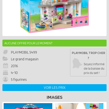
AUCUNE OFFRE POUR LE MOMENT
PLAYMOBIL
5499
PLAYMOBIL TROP CHER
?
Le grand magasin
Soyez informé
2016
de la baisse du
4-10
prix du set !
5 figurines
VOIR LES PRIX
IMAGES