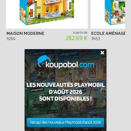
MAISON MODERNE
à partir de
ECOLE AMÉNAGÉE
282.69 €
9266
9453