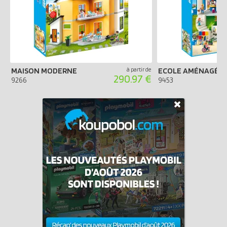
MAISON MODERNE
à partir de
ECOLE AMÉNAGÉE
290.97 €
9266
9453