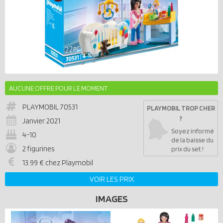
AUCUNE OFFRE POUR LE MOMENT
PLAYMOBIL
70531
PLAYMOBIL TROP CHER
?
Janvier 2021
Soyez informé
4-10
de la baisse du
2 figurines
prix du set !
13.99 € chez Playmobil
VOIR LES PRIX
IMAGES