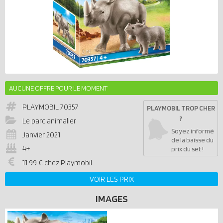
AUCUNE OFFRE POUR LE MOMENT
PLAYMOBIL
70357
PLAYMOBIL TROP CHER
?
Le parc animalier
Soyez informé
Janvier 2021
de la baisse du
4+
prix du set !
11.99 € chez Playmobil
VOIR LES PRIX
IMAGES