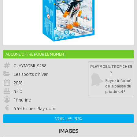
AUCUNE OFFRE POUR LE MOMENT
PLAYMOBIL
9288
PLAYMOBIL TROP CHER
?
Les sports d'hiver
Soyez informé
2018
de la baisse du
4-10
prix du set !
1 figurine
4.49 € chez Playmobil
VOIR LES PRIX
IMAGES