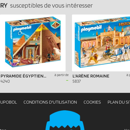
ORY
susceptibles de vous intéresser
à partir de
à 
PYRAMIDE ÉGYPTIENNE
L'ARÈNE ROMAINE
-
4240
5837
OUPOBOL
CONDITIONS D'UTILISATION
COOKIES
PLAN DU SI