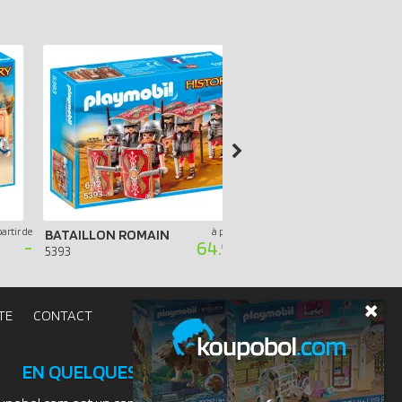
partir de
à partir de
SPHINX AVEC MOMIE
BATAILLON ROMAIN
-
64.99 €
4242
5393
TE
CONTACT
EN QUELQUES MOTS