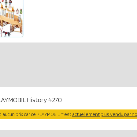
LAYMOBIL History 4270
'aucun prix car ce PLAYMOBIL n'est
actuellement plus vendu par n