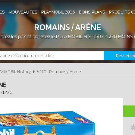
ES
NOUVEAUTÉS
PLAYMOBIL 2026
BONS PLANS
PRODUITS C
ROMAINS / ARÈNE
rez les prix et achetez le
ASSOCIATIONS DE FANS
PLAYMOBIL HISTORY 4270 MOINS
EXPOSITIONS PLAY
Recherch
LES PLAYMOBIL LES PLUS CHERS
AYMOBIL History
4270 : Romains / Arène
NE
y
4270