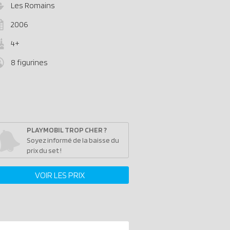
Les Romains
2006
4+
8 figurines
PLAYMOBIL TROP CHER ?
Soyez informé de la baisse du
prix du set !
VOIR LES PRIX