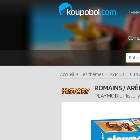
THÈM
Compa
Accueil
Les thèmes PLAYMOBIL
PL
ROMAINS / ARÈ
PLAYMOBIL
Histor