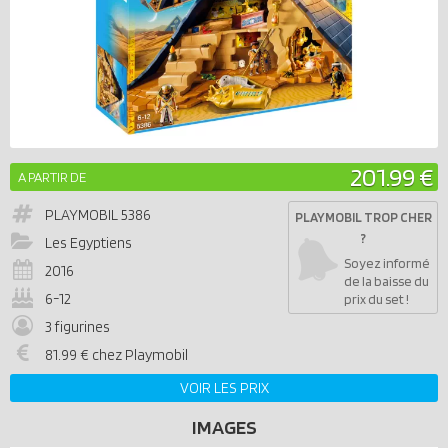
201.99 €
A PARTIR DE
PLAYMOBIL
5386
PLAYMOBIL TROP CHER
?
Les Egyptiens
Soyez informé
2016
de la baisse du
6-12
prix du set !
3 figurines
81.99 € chez Playmobil
VOIR LES PRIX
IMAGES