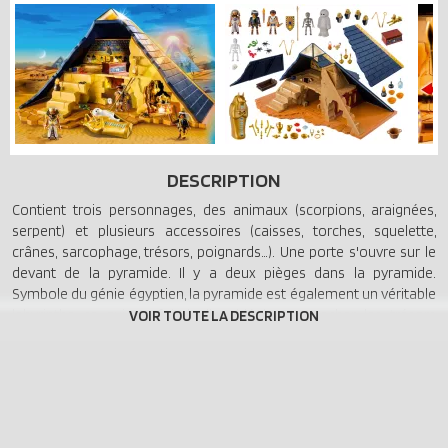
DESCRIPTION
Contient trois personnages, des animaux (scorpions, araignées,
serpent) et plusieurs accessoires (caisses, torches, squelette,
crânes, sarcophage, trésors, poignards…). Une porte s'ouvre sur le
devant de la pyramide. Il y a deux pièges dans la pyramide.
Symbole du génie égyptien, la pyramide est également un véritable
labyrinthe ce qui en fait le lieu idéal pour cacher les trésors
inestimables du pharaon. Passages secrets, pièges redoutables et
embuscades attendent les courageux aventuriers.