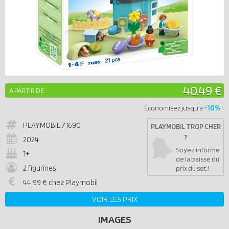
40.49 €
A PARTIR DE
-10%
Économisez jusqu'à
!
PLAYMOBIL
71690
PLAYMOBIL TROP CHER
?
2024
Soyez informé
1+
de la baisse du
2 figurines
prix du set !
44.99 € chez Playmobil
VOIR LES PRIX
IMAGES