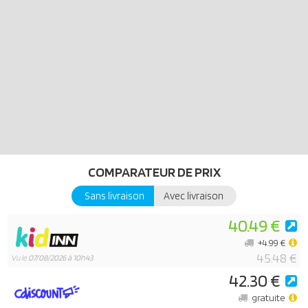
Hauteur : 16 cm
Avantages éducatifs :
Motricité fine :
Insertion et déplacement des personnages.
Manipulation de la brouette : pousser, charger et décharger.
Tri des éléments colorés de la nourriture pour animaux.
Tournement du toit, ouverture et fermeture de la porte.
Placement des panneaux et des fleurs.
Reconnaissance et compréhension des relations de cause à effet :
Découverte des mécanismes : Où placer les éléments alimentaires
? Comment tourner le toit pour que la nourriture tombe sur le
COMPARATEUR DE PRIX
toboggan ?
Sans livraison
Avec livraison
Apprentissage des couleurs :
Association des animaux à leur couleur respective.
40.49 €
Tri des éléments alimentaires par couleur dans le toit de la maison.
+4.99 €
Premiers apprentissages sur les animaux :
45.48 €
Vu le
07/08/2026 à 10h43
Identification des lieux de repos préférés de chaque animal.
42.30 €
Connaissance des préférences alimentaires de chaque animal.
Développement de l'imagination et des compétences narratives :
gratuite