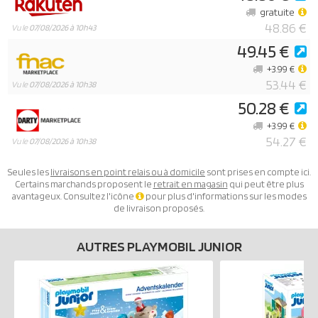
gratuite
48.86 €
Vu le
07/08/2026 à 10h43
49.45 €
+3.99 €
53.44 €
Vu le
07/08/2026 à 10h38
50.28 €
+3.99 €
54.27 €
Vu le
07/08/2026 à 10h38
Seules les
livraisons en point relais ou à domicile
sont prises en compte ici.
Certains marchands proposent le
retrait en magasin
qui peut être plus
avantageux. Consultez l'icône
pour plus d'informations sur les modes
de livraison proposés.
AUTRES PLAYMOBIL JUNIOR