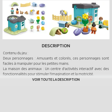
DESCRIPTION
Contenu du jeu :
Deux personnages : Amusants et colorés, ces personnages sont
faciles à manipuler pour les petites mains.
La maison des animaux : Un centre d'activités interactif avec des
fonctionnalités pour stimuler l'imagination et la motricité.
Un cheval : Un personnage peut monter sur le cheval, ajoutant une
dimension de jeu de rôle et de mouvement.
Jeu de forme pour la motricité fine : Un défi amusant pour
apprendre à trier et à insérer des formes.
Dimensions :
Longueur : 22 cm
Profondeur : 21 cm