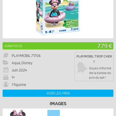
7.79 €
A PARTIR DE
PLAYMOBIL
71706
PLAYMOBIL TROP CHER
?
Aqua, Disney
Soyez informé
Juin 2024
de la baisse du
1+
prix du set !
1 figurine
VOIR LES PRIX
IMAGES