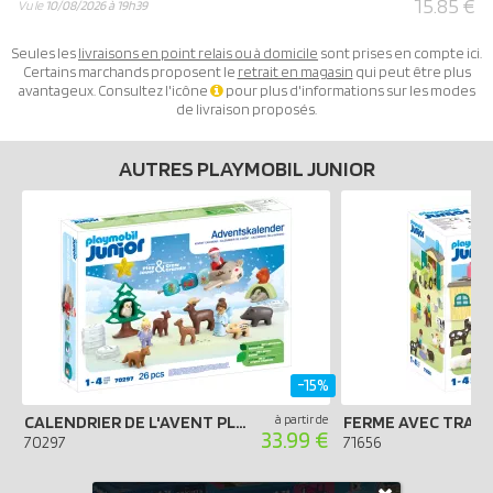
15.85 €
Vu le
10/08/2026 à 19h39
Seules les
livraisons en point relais ou à domicile
sont prises en compte ici.
Certains marchands proposent le
retrait en magasin
qui peut être plus
avantageux. Consultez l'icône
pour plus d'informations sur les modes
de livraison proposés.
AUTRES PLAYMOBIL JUNIOR
-15%
CALENDRIER DE L'AVENT PLAYMOBIL 2024 - JUNIOR LES ANIMAUX DE LA FORÊT
à partir de
33.99 €
70297
71656