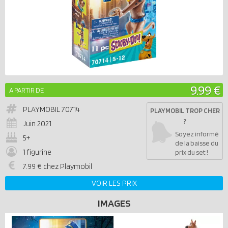
9.99 €
A PARTIR DE
PLAYMOBIL
70714
PLAYMOBIL TROP CHER
?
Juin 2021
Soyez informé
5+
de la baisse du
1 figurine
prix du set !
7.99 € chez Playmobil
VOIR LES PRIX
IMAGES