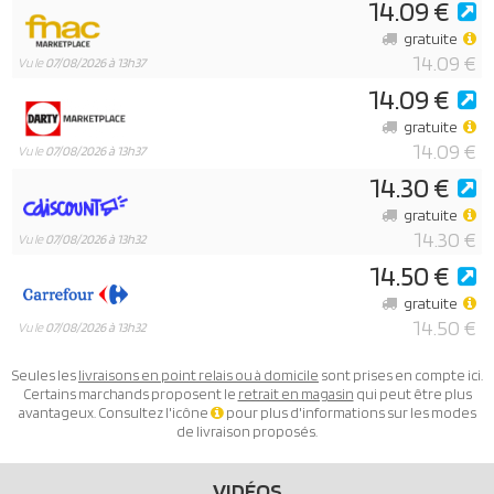
14.09 €
gratuite
14.09 €
Vu le
07/08/2026 à 13h37
14.09 €
gratuite
14.09 €
Vu le
07/08/2026 à 13h37
14.30 €
gratuite
14.30 €
Vu le
07/08/2026 à 13h32
14.50 €
gratuite
14.50 €
Vu le
07/08/2026 à 13h32
Seules les
livraisons en point relais ou à domicile
sont prises en compte ici.
Certains marchands proposent le
retrait en magasin
qui peut être plus
avantageux. Consultez l'icône
pour plus d'informations sur les modes
de livraison proposés.
VIDÉOS