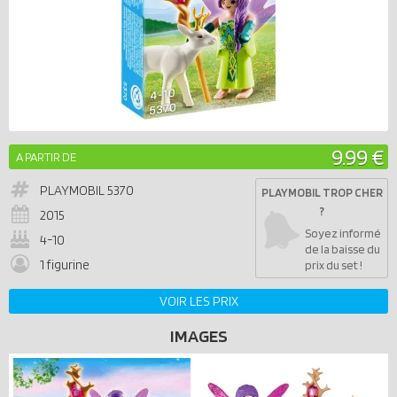
9.99 €
A PARTIR DE
PLAYMOBIL
5370
PLAYMOBIL TROP CHER
?
2015
Soyez informé
4-10
de la baisse du
1 figurine
prix du set !
VOIR LES PRIX
IMAGES