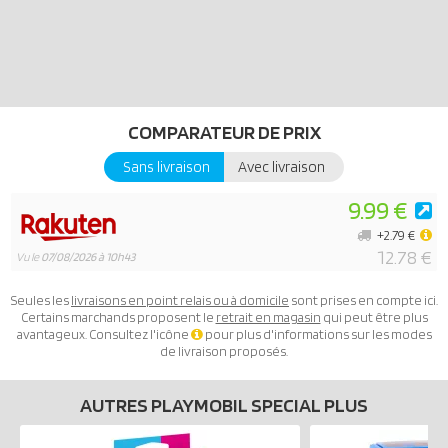
COMPARATEUR DE PRIX
Sans livraison
Avec livraison
9.99 €
+2.79 €
12.78 €
Vu le
07/08/2026 à 10h43
Seules les
livraisons en point relais ou à domicile
sont prises en compte ici.
Certains marchands proposent le
retrait en magasin
qui peut être plus
avantageux. Consultez l'icône
pour plus d'informations sur les modes
de livraison proposés.
AUTRES PLAYMOBIL SPECIAL PLUS