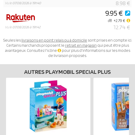
8.98 €
Vu le
07/08/2026 à 19h40
9.95 €
+2.79 €
12.74 €
Vu le
07/08/2026 à 19h42
Seules les
livraisons en point relais ou à domicile
sont prises en compte ici.
Certains marchands proposent le
retrait en magasin
qui peut être plus
avantageux. Consultez l'icône
pour plus d'informations sur les modes
de livraison proposés.
AUTRES PLAYMOBIL SPECIAL PLUS