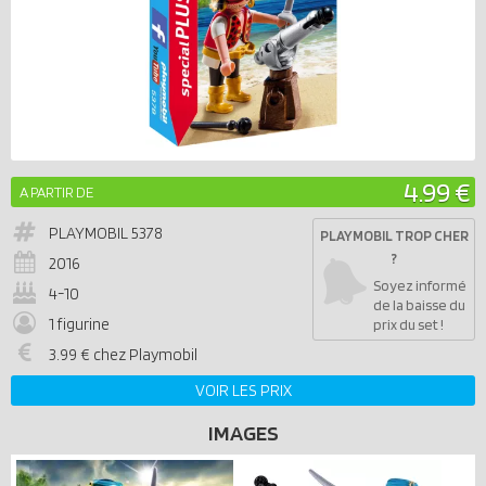
4.99 €
A PARTIR DE
PLAYMOBIL
5378
PLAYMOBIL TROP CHER
?
2016
Soyez informé
4-10
de la baisse du
1 figurine
prix du set !
3.99 € chez Playmobil
VOIR LES PRIX
IMAGES