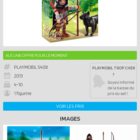
AUCUNE OFFRE POUR LE MOMENT
PLAYMOBIL
5408
PLAYMOBIL TROP CHER
?
2013
Soyez informé
4-10
de la baisse du
1 figurine
prix du set !
VOIR LES PRIX
IMAGES