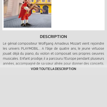
DESCRIPTION
Le génial compositeur Wolfgang Amadeus Mozart vient rejoindre
les univers PLAYMOBIL... A l'âge de quatre ans, le jeune virtuose
jouait déjà du piano, du violon et composait ses propres oeuvres
musicales. Enfant prodige, il a parcouru l'Europe pendant plusieurs
années, accompagné de sa sœur aînée, pour donner des concerts.
Son extraordinaire talent conquiert toujours le public et ses
remarquables compositions sont jouées dans les salles de
concerts et les opéras partout dans le monde. La figurine Mozart a
été développée en s'inspirant d'un portrait de ce dernier. Comprend
la figurine Mozart avec son violon.