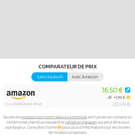
COMPARATEUR DE PRIX
Sans livraison
Avec livraison
16.50 €
+3.99 €
20.49 €
Vu le
06/08/2026 à 19h40
Seules les
livraisons en point relais ou à domicile
sont prises en compte ici.
Certains marchands proposent le
retrait en magasin
qui peut être plus
avantageux. Consultez l'icône
pour plus d'informations sur les modes
de livraison proposés.