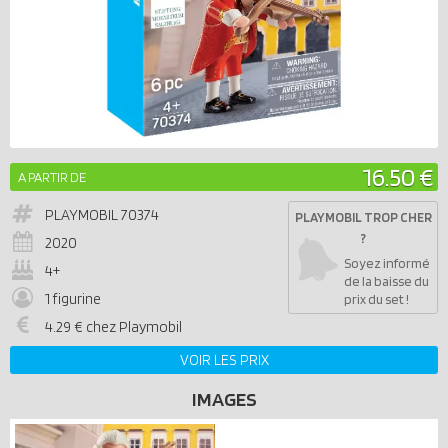
16.50 €
A PARTIR DE
PLAYMOBIL
70374
PLAYMOBIL TROP CHER
?
2020
Soyez informé
4+
de la baisse du
1 figurine
prix du set !
4.29 € chez Playmobil
VOIR LES PRIX
IMAGES