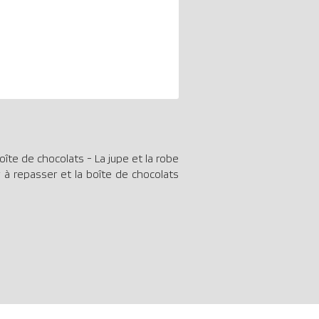
boîte de chocolats - La jupe et la robe
r à repasser et la boîte de chocolats