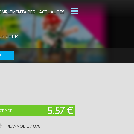
OMPLÉMENTAIRES
ACTUALITÉS
NS CHER
MOBIL
CATALOGUES PLAYMOBIL
e
DERNIERS PLAYMOBIL AJOUTÉS
5.57 €
RTIR DE
PLAYMOBIL
71878