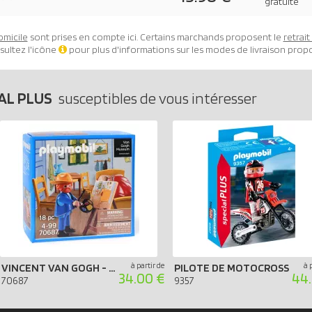
gratuite
omicile
sont prises en compte ici. Certains marchands proposent le
retrai
sultez l'icône
pour plus d'informations sur les modes de livraison prop
AL PLUS
susceptibles de vous intéresser
à partir de
à 
VINCENT VAN GOGH - LA CHAMBRE DE VAN GOGH À ARLES
PILOTE DE MOTOCROSS
34.00 €
44.
70687
9357