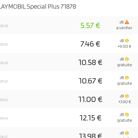
AYMOBIL Special Plus 71878
5.57 €
13h39
à vérifier
7.46 €
13h32
+9.00 €
10.58 €
13h38
gratuite
10.67 €
13h32
gratuite
11.00 €
13h42
+3.90 €
12.15 €
13h43
gratuite
13.98 €
13h37