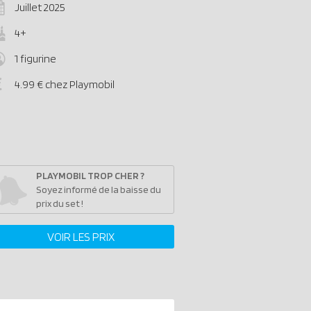
Juillet 2025
4+
1 figurine
4.99 € chez Playmobil
PLAYMOBIL TROP CHER ?
Soyez informé de la baisse du
prix du set !
VOIR LES PRIX