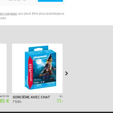
t en magasin
qui peut être plus avantageux.
osés.
partir de
à partir de
SORCIÈRE AVEC CHAT
VENDEUR DE KEBAB
85 €
11.05 €
71584
9088