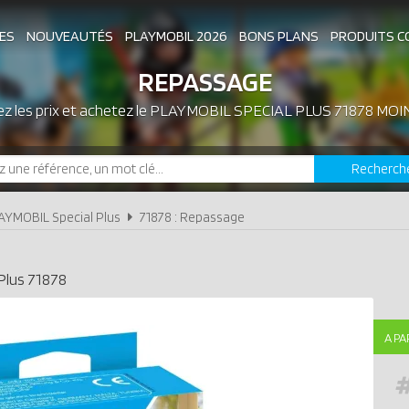
ES
NOUVEAUTÉS
PLAYMOBIL 2026
BONS PLANS
PRODUITS C
REPASSAGE
 les prix et achetez le
ASSOCIATIONS DE FANS
PLAYMOBIL SPECIAL PLUS 71878 MOI
EXPOSITIONS PLAY
Recherch
LES PLAYMOBIL LES PLUS CHERS
AYMOBIL Special Plus
71878 : Repassage
Plus
71878
A PA