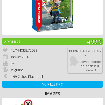
4.99 €
A PARTIR DE
PLAYMOBIL
72029
PLAYMOBIL TROP CHER
?
Janvier 2026
Soyez informé
4+
de la baisse du
1 figurine
prix du set !
4.99 € chez Playmobil
VOIR LES PRIX
IMAGES