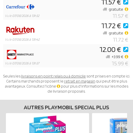
11.57 €
gratuite
11.57 €
Vu le
07/08/2026 à 13h32
11.72 €
gratuite
11.72 €
Vu le
07/08/2026 à 13h42
12.00 €
+3.99 €
15.99 €
Vu le
07/08/2026 à 13h37
Seules les
livraisons en point relais ou à domicile
sont prises en compte ici.
Certains marchands proposent le
retrait en magasin
qui peut être plus
avantageux. Consultez l'icône
pour plus d'informations sur les modes
de livraison proposés.
AUTRES PLAYMOBIL SPECIAL PLUS