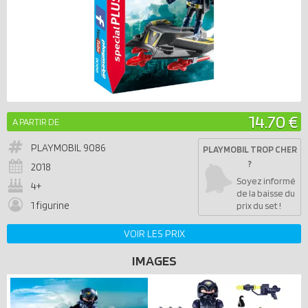
14.70 €
A PARTIR DE
PLAYMOBIL
9086
PLAYMOBIL TROP CHER
?
2018
Soyez informé
4+
de la baisse du
1 figurine
prix du set !
VOIR LES PRIX
IMAGES