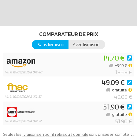
COMPARATEUR DE PRIX
Sans livraison
Avec livraison
14.70 €
+3.99 €
18.69 €
Vu le
10/08/2026 à 07h40
49.09 €
gratuite
49.09 €
Vu le
10/08/2026 à 07h37
51.90 €
gratuite
51.90 €
Vu le
10/08/2026 à 07h37
Seules les
livraisons en point relais ou à domicile
sont prises en compte ici.