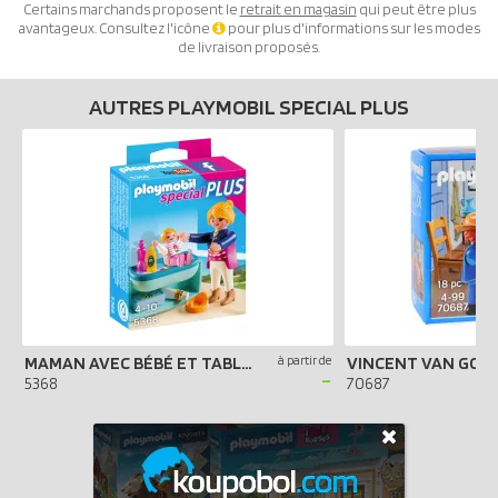
Certains marchands proposent le
retrait en magasin
qui peut être plus
avantageux. Consultez l'icône
pour plus d'informations sur les modes
de livraison proposés.
AUTRES PLAYMOBIL SPECIAL PLUS
MAMAN AVEC BÉBÉ ET TABLE À LANGER
à partir de
-
5368
70687