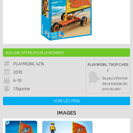
AUCUNE OFFRE POUR LE MOMENT
PLAYMOBIL
4216
PLAYMOBIL TROP CHER
?
2010
Soyez informé
6-10
de la baisse du
1 figurine
prix du set !
VOIR LES PRIX
IMAGES