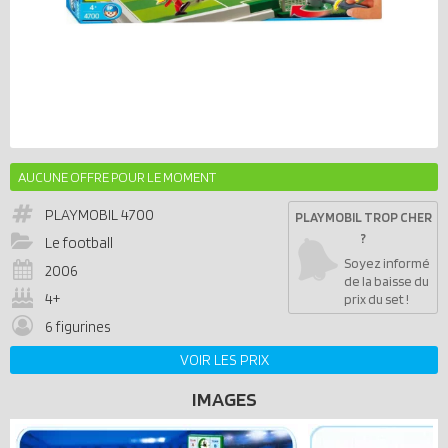
AUCUNE OFFRE POUR LE MOMENT
PLAYMOBIL
4700
PLAYMOBIL TROP CHER
?
Le football
Soyez informé
2006
de la baisse du
4+
prix du set !
6 figurines
VOIR LES PRIX
IMAGES