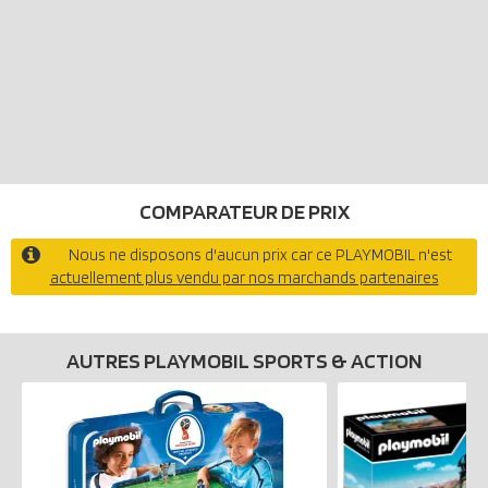
COMPARATEUR DE PRIX
Nous ne disposons d'aucun prix car ce PLAYMOBIL n'est
actuellement plus vendu par nos marchands partenaires
AUTRES PLAYMOBIL SPORTS & ACTION