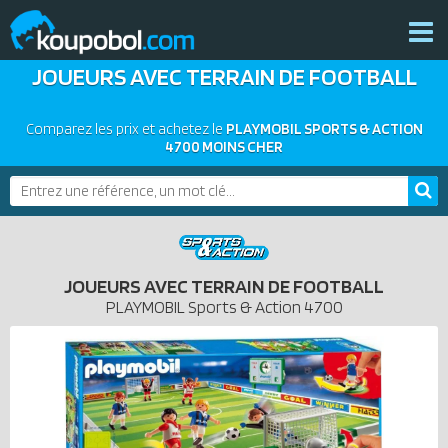
JOUEURS AVEC TERRAIN DE FOOTBALL
THÈMES
NOUVEAUTÉS
Comparez les prix et achetez le
PLAYMOBIL SPORTS & ACTION
PLAYMOBIL 2026
4700 MOINS CHER
BONS PLANS
PRODUITS COMPLÉMENTAIRES
ACTUALITÉS
ASSOCIATIONS DE FANS
JOUEURS AVEC TERRAIN DE FOOTBALL
EXPOSITIONS PLAYMOBIL
PLAYMOBIL
Sports & Action
4700
CATALOGUES PLAYMOBIL
LES PLAYMOBIL LES PLUS CHERS
DERNIERS PLAYMOBIL AJOUTÉS