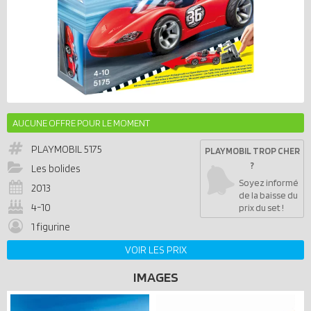
AUCUNE OFFRE POUR LE MOMENT
PLAYMOBIL
5175
PLAYMOBIL TROP CHER
?
Les bolides
Soyez informé
2013
de la baisse du
4-10
prix du set !
1 figurine
VOIR LES PRIX
IMAGES