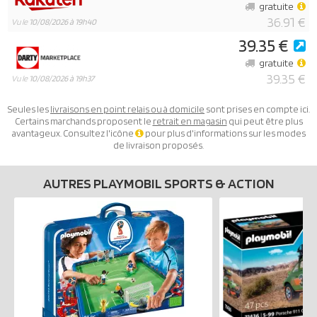
gratuite
36.91 €
Vu le
10/08/2026 à 19h40
39.35 €
gratuite
39.35 €
Vu le
10/08/2026 à 19h37
Seules les
livraisons en point relais ou à domicile
sont prises en compte ici.
Certains marchands proposent le
retrait en magasin
qui peut être plus
avantageux. Consultez l'icône
pour plus d'informations sur les modes
de livraison proposés.
AUTRES PLAYMOBIL SPORTS & ACTION