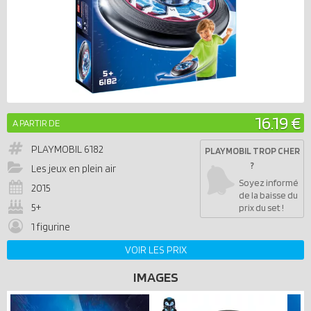
16.19 €
A PARTIR DE
PLAYMOBIL
6182
PLAYMOBIL TROP CHER
?
Les jeux en plein air
Soyez informé
2015
de la baisse du
5+
prix du set !
1 figurine
VOIR LES PRIX
IMAGES