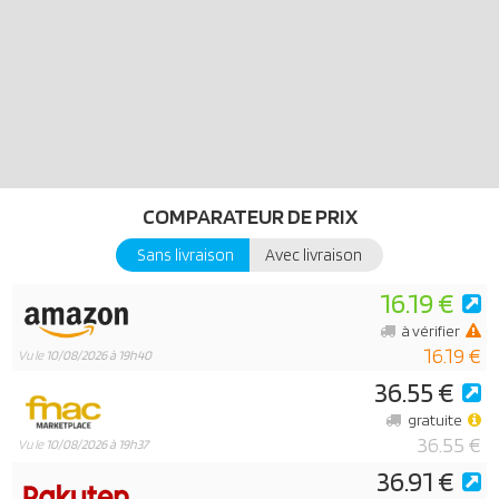
COMPARATEUR DE PRIX
Sans livraison
Avec livraison
16.19 €
à vérifier
16.19 €
Vu le
10/08/2026 à 19h40
36.55 €
gratuite
36.55 €
Vu le
10/08/2026 à 19h37
36.91 €