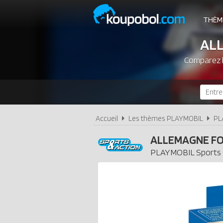
THÈM
AL
Comparez l
Accueil
Les thèmes PLAYMOBIL
PL
ALLEMAGNE FO
PLAYMOBIL
Sports