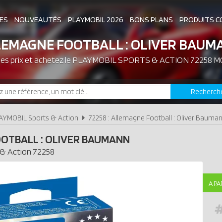
ES
NOUVEAUTÉS
PLAYMOBIL 2026
BONS PLANS
PRODUITS C
LEMAGNE FOOTBALL : OLIVER BAUM
es prix et achetez le
ASSOCIATIONS DE FANS
PLAYMOBIL SPORTS & ACTION 72258 M
EXPOSITIONS PLAY
Recherch
LES PLAYMOBIL LES PLUS CHERS
AYMOBIL Sports & Action
72258 : Allemagne Football : Oliver Bauma
OTBALL : OLIVER BAUMANN
 & Action
72258
A PA