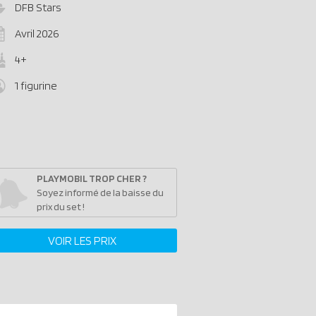
DFB Stars
Avril 2026
4+
1 figurine
PLAYMOBIL TROP CHER ?
Soyez informé de la baisse du
prix du set !
VOIR LES PRIX