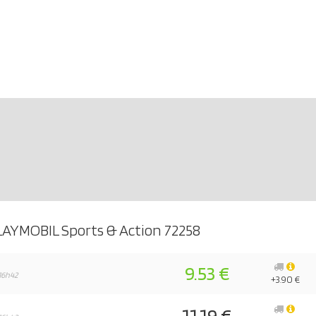
LAYMOBIL Sports & Action 72258
9.53 €
16h42
+3.90 €
11.19 €