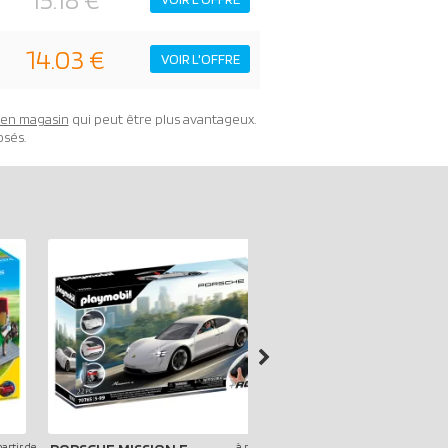
14.03 €
VOIR L'OFFRE
t en magasin
qui peut être plus avantageux.
osés.
partir de
à partir de