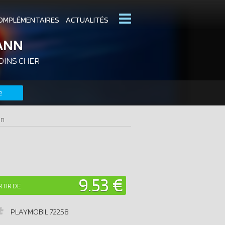
OMPLÉMENTAIRES
ACTUALITÉS
ANN
OINS CHER
MOBIL
CATALOGUES PLAYMOBIL
e
DERNIERS PLAYMOBIL AJOUTÉS
nn
9.53 €
RTIR DE
PLAYMOBIL
72258