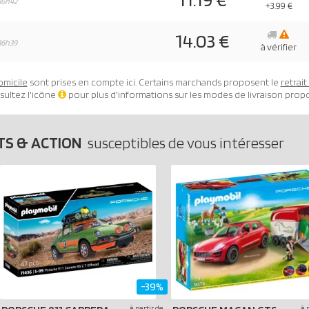
16h42
+3.99 €
14.03 €
16h39
à vérifier
omicile
sont prises en compte ici. Certains marchands proposent le
retrai
sultez l'icône
pour plus d'informations sur les modes de livraison prop
TS & ACTION
susceptibles de vous intéresser
-39%
à partir de
à 