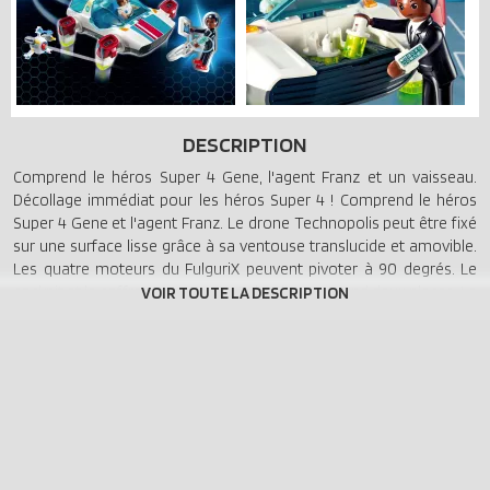
DESCRIPTION
Comprend le héros Super 4 Gene, l'agent Franz et un vaisseau.
Décollage immédiat pour les héros Super 4 ! Comprend le héros
Super 4 Gene et l'agent Franz. Le drone Technopolis peut être fixé
sur une surface lisse grâce à sa ventouse translucide et amovible.
Les quatre moteurs du FulguriX peuvent pivoter à 90 degrés. Le
cockpit et le coffre s'ouvrent. Le FulguriX comprend deux places. Le
coffre permet de stocker 4 réservoirs d'énergie pour le vaisseau.
Trois disques peuvent être chargés simultanément sur le lance-
disques.