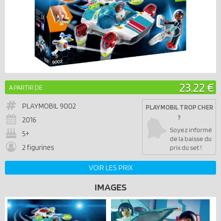
23.22 €
A PARTIR DE
PLAYMOBIL
9002
PLAYMOBIL TROP CHER
?
2016
Soyez informé
5+
de la baisse du
2 figurines
prix du set !
VOIR LES PRIX
IMAGES