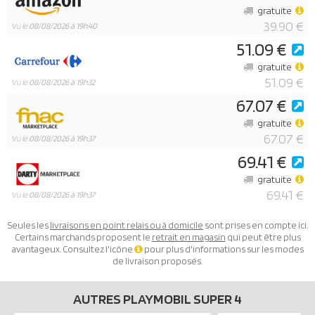
gratuite
39.90 €
Vu le
08/08/2026 à 19h40
51.09 €
gratuite
51.09 €
Vu le
08/08/2026 à 19h32
67.07 €
gratuite
67.07 €
Vu le
08/08/2026 à 19h37
69.41 €
gratuite
69.41 €
Vu le
08/08/2026 à 19h37
Seules les
livraisons en point relais ou à domicile
sont prises en compte ici.
Certains marchands proposent le
retrait en magasin
qui peut être plus
avantageux. Consultez l'icône
pour plus d'informations sur les modes
de livraison proposés.
AUTRES PLAYMOBIL SUPER 4